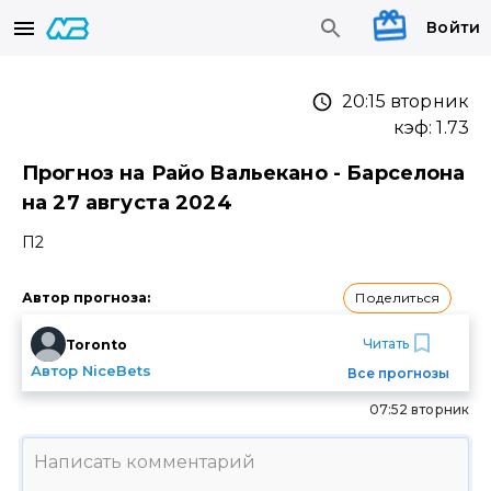
Войти
20:15 вторник
кэф:
1.73
Прогноз на Райо Вальекано - Барселона
на 27 августа 2024
П2
Поделиться
Автор прогноза
:
Читать
Toronto
Автор NiceBets
Все прогнозы
07:52 вторник