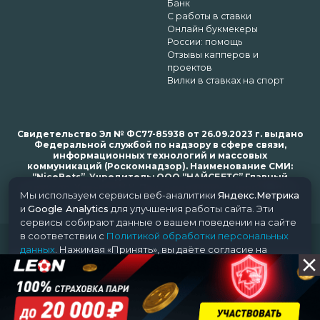
Банк
С работы в ставки
Онлайн букмекеры
России: помощь
Отзывы капперов и
проектов
Вилки в ставках на спорт
Свидетельство Эл № ФС77-85938 от 26.09.2023 г. выдано
Федеральной службой по надзору в сфере связи,
информационных технологий и массовых
коммуникаций (Роскомнадзор). Наименование СМИ:
“NiceBets”. Учредитель: ООО “НАЙСБЕТС” Главный
редактор: Харьков Н.Н. Почта редакции: support@nice-
Мы используем сервисы веб-аналитики
Яндекс.Метрика
bets.ru
и
Google Analytics
для улучшения работы сайта. Эти
сервисы собирают данные о вашем поведении на сайте
в соответствии с
Политикой обработки персональных
© 2018-2024 NiceBets. 18+
данных
. Нажимая «Принять», вы даёте согласие на
обработку ваших данных этими сервисами.
Принять
Отклонить