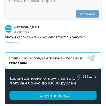
Отправить
Александр NB
2 сентября
Матчи квалификации не участвуют в конкурсе
Ответить
Подпишись и получай прогнозы первым в
телеграм
-585 день
Делай депозит, откручивай х10 и
получай бонус до 10000 рублей
Получить бонус