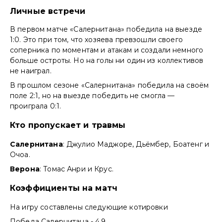
Личные встречи
В первом матче «Салернитана» победила на выезде
1:0. Это при том, что хозяева превзошли своего
соперника по моментам и атакам и создали немного
больше остроты. Но на голы ни один из коллективов
не наиграл.
В прошлом сезоне «Салернитана» победила на своём
поле 2:1, но на выезде победить не смогла —
проиграла 0:1.
Кто пропускает и травмы
Салернитана
: Джулио Маджоре, Дьёмбер, Боатенг и
Очоа.
Верона
: Томас Анри и Крус.
Коэффициенты на матч
На игру составлены следующие котировки
Победа Салернитана - 4,9