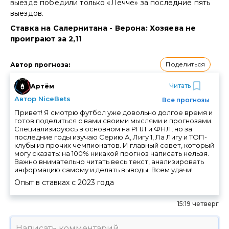
выезде победили только «Лечче» за последние пять
выездов.
Ставка на Салернитана - Верона: Хозяева не
проиграют за 2,11
Поделиться
Автор прогноза
:
Читать
Артём
Автор NiceBets
Все прогнозы
Привет! Я смотрю футбол уже довольно долгое время и
готов поделиться с вами своими мыслями и прогнозами.
Специализируюсь в основном на РПЛ и ФНЛ, но за
последние годы изучаю Серию А, Лигу 1, Ла Лигу и ТОП-
клубы из прочих чемпионатов. И главный совет, который
могу сказать: на 100% никакой прогноз написать нельзя.
Важно внимательно читать весь текст, анализировать
информацию самому и делать выводы. Всем удачи!
Опыт в ставках с
2023
года
15:19 четверг