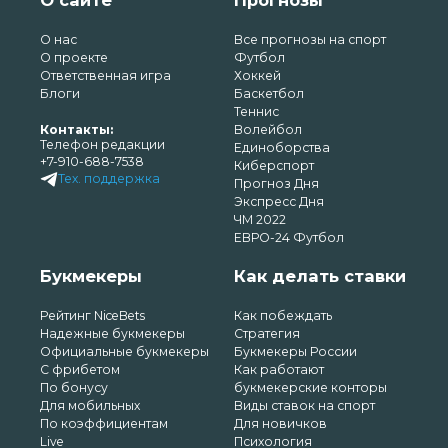
О нас
Все прогнозы на спорт
О проекте
Футбол
Ответственная игра
Хоккей
Блоги
Баскетбол
Теннис
Контакты:
Волейбол
Телефон редакции
Единоборства
+7-910-688-7538
Киберспорт
Тех. поддержка
Прогноз Дня
Экспресс Дня
ЧМ 2022
ЕВРО-24 Футбол
Букмекеры
Как делать ставки
Рейтинг NiceBets
Как побеждать
Надежные букмекеры
Стратегия
Официальные букмекеры
Букмекеры России
С фрибетом
Как работают
По бонусу
букмекерские конторы
Для мобильных
Виды ставок на спорт
По коэффициентам
Для новичков
Live
Психология