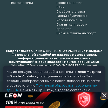
Для статистики
Мошенничество
Банк
С работы в ставки
Онлайн букмекеры
России: помощь
Отзывы капперов и
проектов
Вилки в ставках на спорт
Свидетельство Эл № ФС77-85938 от 26.09.2023 г. выдано
Федеральной службой по надзору в сфере связи,
информационных технологий и массовых
коммуникаций (Роскомнадзор). Наименование СМИ:
“NiceBets”. Учредитель: ООО “НАЙСБЕТС” Главный
редактор: Харьков Н.Н. Почта редакции: support@nice-
Мы используем сервисы веб-аналитики
Яндекс.Метрика
bets.ru
и
Google Analytics
для улучшения работы сайта. Эти
сервисы собирают данные о вашем поведении на сайте
в соответствии с
Политикой обработки персональных
© 2018-2024 NiceBets. 18+
данных
. Нажимая «Принять», вы даёте согласие на
обработку ваших данных этими сервисами.
Принять
Отклонить