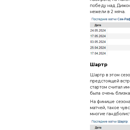
победу над Дижон
нежели в 2 мяча.
Шартр
Шартр в этом сез
предстоящей встре
стартом считал и
была очень близка
На финише сезона 
матчей, такое чув
многие гандболист