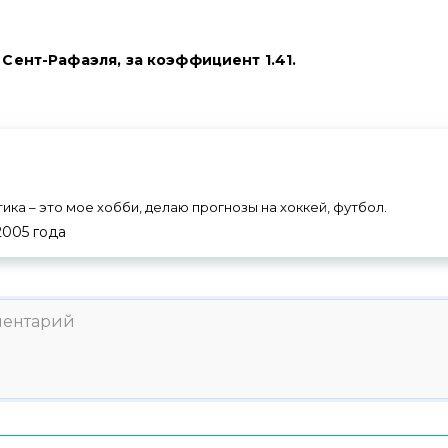
 Сент-Рафаэля, за коэффициент 1.41.
ика – это мое хобби, делаю прогнозы на хоккей, футбол.
2005
года