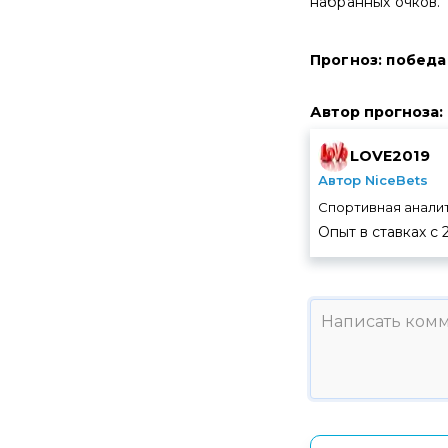
набранных очков.
Прогноз: победа
Автор прогноза
:
LOVE2019
Автор NiceBets
Спортивная аналит
Опыт в ставках с