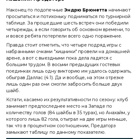
Наконец-то подопечные
Эндрю Брюнетта
начинают
просыпаться и потихоньку подниматься по турнирной
таблице. За прошедшие шесть встреч они победили
четырежды, а если говорить об основном времени, то
и вовсе ребята потерпели всего одно поражение.
Правда стоит отметить, что четыре подряд игры с
набранными очками "хищники" провели на домашней
арене, а вот с выездными пока дела ладятся с
большим трудом. В восьми предыдущих гостевых
поединках лишь одну викторию им удалось одержать,
обыграв Даллас (4:1). Да и вообще, на этом отрезке
лишь один раз они смогли забросить больше двух
шайб.
Кстати, касаемо их результативности по сезону: клуб
занимает предпоследнее место на Западе по
количеству голов (84 шайбы в 35 турах), но Анахайм, у
которого лишь 82 гола, отыграл на две игры меньше,
так что в процентном соотношении, Предаторз
замыкают таблицу по данному показателю.