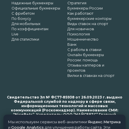
Надежные букмекеры
Стратегия
Официальные букмекеры
Букмекеры России
С фрибетом
Как работают
По бонусу
букмекерские конторы
Для мобильных
Виды ставок на спорт
По коэффициентам
Для новичков
Live
Психология
Для статистики
Мошенничество
Банк
С работы в ставки
Онлайн букмекеры
России: помощь
Отзывы капперов и
проектов
Вилки в ставках на спорт
Свидетельство Эл № ФС77-85938 от 26.09.2023 г. выдано
Федеральной службой по надзору в сфере связи,
информационных технологий и массовых
коммуникаций (Роскомнадзор). Наименование СМИ:
“NiceBets”. Учредитель: ООО “НАЙСБЕТС” Главный
редактор: Харьков Н.Н. Почта редакции: support@nice-
Мы используем сервисы веб-аналитики
Яндекс.Метрика
bets.ru
и
Google Analytics
для улучшения работы сайта. Эти