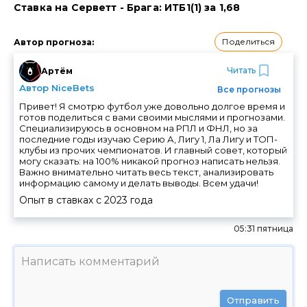
Ставка на Серветт - Брага: ИТБ1(1) за 1,68
Поделиться
Автор прогноза
:
Читать
Артём
Автор NiceBets
Все прогнозы
Привет! Я смотрю футбол уже довольно долгое время и
готов поделиться с вами своими мыслями и прогнозами.
Специализируюсь в основном на РПЛ и ФНЛ, но за
последние годы изучаю Серию А, Лигу 1, Ла Лигу и ТОП-
клубы из прочих чемпионатов. И главный совет, который
могу сказать: на 100% никакой прогноз написать нельзя.
Важно внимательно читать весь текст, анализировать
информацию самому и делать выводы. Всем удачи!
Опыт в ставках с
2023
года
05:31 пятница
Отправить