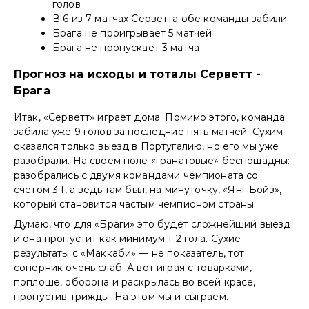
голов
В 6 из 7 матчах Серветта обе команды забили
Брага не проигрывает 5 матчей
Брага не пропускает 3 матча
Прогноз на исходы и тоталы Серветт -
Брага
Итак, «Серветт» играет дома. Помимо этого, команда
забила уже 9 голов за последние пять матчей. Сухим
оказался только выезд в Португалию, но его мы уже
разобрали. На своём поле «гранатовые» беспощадны:
разобрались с двумя командами чемпионата со
счётом 3:1, а ведь там был, на минуточку, «Янг Бойз»,
который становится частым чемпионом страны.
Думаю, что для «Браги» это будет сложнейший выезд
и она пропустит как минимум 1-2 гола. Сухие
результаты с «Маккаби» — не показатель, тот
соперник очень слаб. А вот играя с товарками,
поплоше, оборона и раскрылась во всей красе,
пропустив трижды. На этом мы и сыграем.