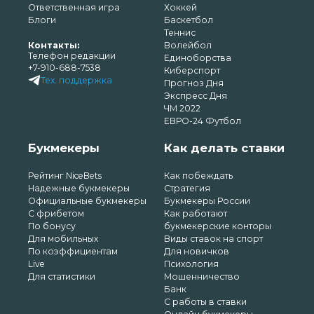
Ответственная игра
Хоккей
Блоги
Баскетбол
Теннис
Контакты:
Волейбол
Телефон редакции
Единоборства
+7-910-688-7538
Киберспорт
Тех. поддержка
Прогноз Дня
Экспресс Дня
ЧМ 2022
ЕВРО-24 Футбол
Букмекеры
Как делать ставки
Рейтинг NiceBets
Как побеждать
Надежные букмекеры
Стратегия
Официальные букмекеры
Букмекеры России
С фрибетом
Как работают
По бонусу
букмекерские конторы
Для мобильных
Виды ставок на спорт
По коэффициентам
Для новичков
Live
Психология
Для статистики
Мошенничество
Банк
С работы в ставки