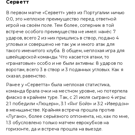
Серветт
В первом матче «Серветт» увёз из Португалии ничью
0:0, это неплохое преимущество перед ответной
игрой на своём поле. Тем более, соперник в той
встрече особого преимущества не имел: нанёс 7
ударов, всего 2 из них пришлись в створ, подано 4
угловых и совершено не так уж и много атак для
такого именитого клуба. В общем, неплохая игра для
швейцарской команды. Что касается атаки, то
«гранатовые» особо и не были активны: 8 ударов по
воротам, всего 3 в створ и 3 поданных угловых. Как я
сказал, равенство.
Ранее у «Серветта» была неплохая статистика,
команда брала очки на местном уровне, но потерпела
фиаско в крайнем туре. Так, с 21 июля сыграно 4 игры:
2:1 победили «Люцерн», 3:1 «Янг Бойз» и 3:2 «Ивердон»
в меньшинстве. Крайняя встреча прошла против
«Лугано», более серьёзного оппонента, но, как по мне,
1:3 обусловлено только матчем еврокубков на
горизонте, да и встреча прошла на выезде.