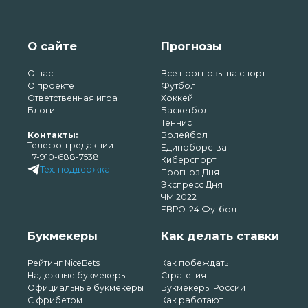
О сайте
Прогнозы
О нас
Все прогнозы на спорт
О проекте
Футбол
Ответственная игра
Хоккей
Блоги
Баскетбол
Теннис
Контакты:
Волейбол
Телефон редакции
Единоборства
+7-910-688-7538
Киберспорт
Тех. поддержка
Прогноз Дня
Экспресс Дня
ЧМ 2022
ЕВРО-24 Футбол
Букмекеры
Как делать ставки
Рейтинг NiceBets
Как побеждать
Надежные букмекеры
Стратегия
Официальные букмекеры
Букмекеры России
С фрибетом
Как работают