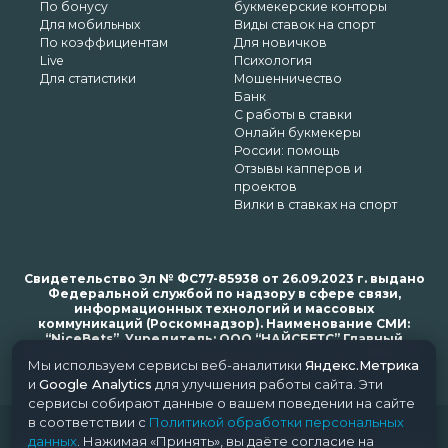
По бонусу
букмекерские конторы
Для мобильных
Виды ставок на спорт
По коэффициентам
Для новичков
Live
Психология
Для статистики
Мошенничество
Банк
С работы в ставки
Онлайн букмекеры
России: помощь
Отзывы капперов и
проектов
Вилки в ставках на спорт
Свидетельство Эл № ФС77-85938 от 26.09.2023 г. выдано
Федеральной службой по надзору в сфере связи,
информационных технологий и массовых
коммуникаций (Роскомнадзор). Наименование СМИ:
“NiceBets”. Учредитель: ООО “НАЙСБЕТС” Главный
редактор: Харьков Н.Н. Почта редакции: support@nice-
Мы используем сервисы веб-аналитики
Яндекс.Метрика
bets.ru
и
Google Analytics
для улучшения работы сайта. Эти
сервисы собирают данные о вашем поведении на сайте
в соответствии с
Политикой обработки персональных
© 2018-2024 NiceBets. 18+
данных
. Нажимая «Принять», вы даёте согласие на