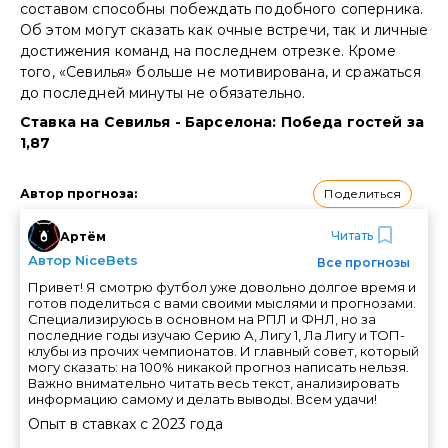
составом способны побеждать подобного соперника.
Об этом могут сказать как очные встречи, так и личные
достижения команд на последнем отрезке. Кроме
того, «Севилья» больше не мотивирована, и сражаться
до последней минуты не обязательно.
Ставка на Севилья - Барселона: Победа гостей за
1,87
Поделиться
Автор прогноза
:
Читать
Артём
Автор NiceBets
Все прогнозы
Привет! Я смотрю футбол уже довольно долгое время и
готов поделиться с вами своими мыслями и прогнозами.
Специализируюсь в основном на РПЛ и ФНЛ, но за
последние годы изучаю Серию А, Лигу 1, Ла Лигу и ТОП-
клубы из прочих чемпионатов. И главный совет, который
могу сказать: на 100% никакой прогноз написать нельзя.
Важно внимательно читать весь текст, анализировать
информацию самому и делать выводы. Всем удачи!
Опыт в ставках с
2023
года