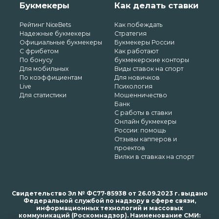
Букмекеры
Как делать ставки
Рейтинг NiceBets
Как побеждать
Надежные букмекеры
Стратегия
Официальные букмекеры
Букмекеры России
С фрибетом
Как работают
По бонусу
букмекерские конторы
Для мобильных
Виды ставок на спорт
По коэффициентам
Для новичков
Live
Психология
Для статистики
Мошенничество
Банк
С работы в ставки
Онлайн букмекеры
России: помощь
Отзывы капперов и
проектов
Вилки в ставках на спорт
Свидетельство Эл № ФС77-85938 от 26.09.2023 г. выдано
Федеральной службой по надзору в сфере связи,
информационных технологий и массовых
коммуникаций (Роскомнадзор). Наименование СМИ: