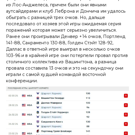
из Лос-Анджелеса, причем были они явными
аутсайдерами и клуб Леброна и Дончича им удалось
обыграть с разницей трех очков. Но, дальше
последовало от хозяев этой игры ожидаемая серия
поражений которая может серьезно увеличиться.
Ранее они проигрывали Денвер +14 очков, Портленд
141-88, Сакраменто 130-88, Голден Стэйт 128-92,
Даллас в ответной игре выиграл в несколько очков
103-96 и в крайней игре они потерпели провал против
столичного коллектива из Вашингтона, а разница
провала составила 13 очков и это на секундочку они
играли с самой худшей командой восточной
конференции.