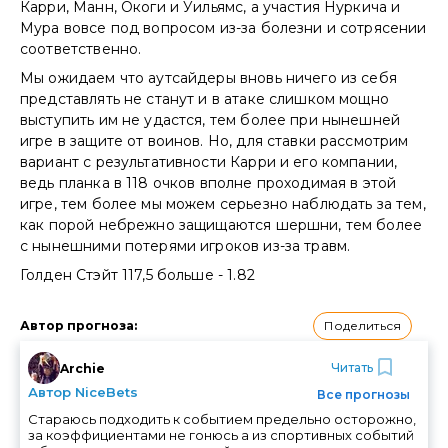
Карри, Манн, Окоги и Уильямс, а участия Нуркича и
Мура вовсе под вопросом из-за болезни и сотрясении
соответственно.
Мы ожидаем что аутсайдеры вновь ничего из себя
представлять не станут и в атаке слишком мощно
выступить им не удастся, тем более при нынешней
игре в защите от воинов. Но, для ставки рассмотрим
вариант с результативности Карри и его компании,
ведь планка в 118 очков вполне проходимая в этой
игре, тем более мы можем серьезно наблюдать за тем,
как порой небрежно защищаются шершни, тем более
с нынешними потерями игроков из-за травм.
Голден Стэйт 117,5 больше - 1.82
Поделиться
Автор прогноза
:
Читать
Archie
Автор NiceBets
Все прогнозы
Стараюсь подходить к событием предельно осторожно,
за коэффициентами не гонюсь а из спортивных событий