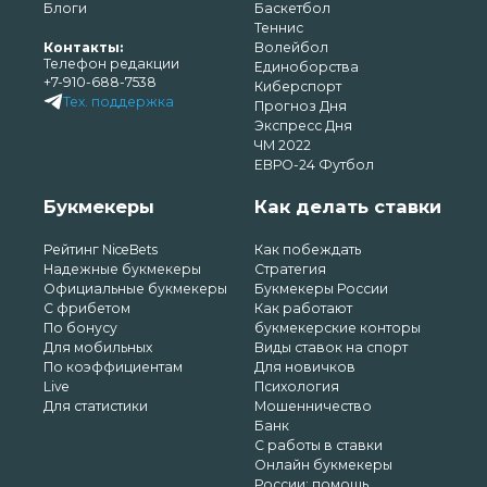
Блоги
Баскетбол
Теннис
Контакты:
Волейбол
Телефон редакции
Единоборства
+7-910-688-7538
Киберспорт
Тех. поддержка
Прогноз Дня
Экспресс Дня
ЧМ 2022
ЕВРО-24 Футбол
Букмекеры
Как делать ставки
Рейтинг NiceBets
Как побеждать
Надежные букмекеры
Стратегия
Официальные букмекеры
Букмекеры России
С фрибетом
Как работают
По бонусу
букмекерские конторы
Для мобильных
Виды ставок на спорт
По коэффициентам
Для новичков
Live
Психология
Для статистики
Мошенничество
Банк
С работы в ставки
Онлайн букмекеры
России: помощь