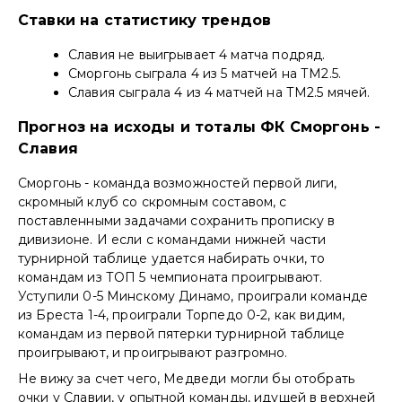
Ставки на статистику трендов
Славия не выигрывает 4 матча подряд.
Сморгонь сыграла 4 из 5 матчей на ТМ2.5.
Славия сыграла 4 из 4 матчей на ТМ2.5 мячей.
Прогноз на исходы и тоталы ФК Сморгонь -
Славия
Сморгонь - команда возможностей первой лиги,
скромный клуб со скромным составом, с
поставленными задачами сохранить прописку в
дивизионе. И если с командами нижней части
турнирной таблице удается набирать очки, то
командам из ТОП 5 чемпионата проигрывают.
Уступили 0-5 Минскому Динамо, проиграли команде
из Бреста 1-4, проиграли Торпедо 0-2, как видим,
командам из первой пятерки турнирной таблице
проигрывают, и проигрывают разгромно.
Не вижу за счет чего, Медведи могли бы отобрать
очки у Славии, у опытной команды, идущей в верхней