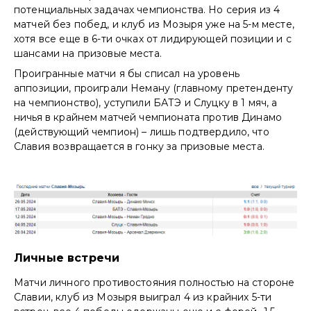
потенциальных задачах чемпионства. Но серия из 4
матчей без побед, и клуб из Мозыря уже на 5-м месте,
хотя все еще в 6-ти очках от лидирующей позиции и с
шансами на призовые места.
Проигранные матчи я бы списал на уровень
аппозиции, проиграли Неману (главному претенденту
на чемпионство), уступили БАТЭ и Слуцку в 1 мяч, а
ничья в крайнем матчей чемпионата против Динамо
(действующий чемпион) – лишь подтвердило, что
Славия возвращается в гонку за призовые места.
Личные встречи
Матчи личного противостояния полностью на стороне
Славии, клуб из Мозыря выиграл 4 из крайних 5-ти