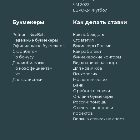
ЧМ 2022
ЕВРО-24 Футбол
Букмекеры
Как делать ставки
Рейтинг NiceBets
Как побеждать
Надежные букмекеры
Стратегия
Официальные букмекеры
Букмекеры России
С фрибетом
Как работают
По бонусу
букмекерские конторы
Для мобильных
Виды ставок на спорт
По коэффициентам
Для новичков
Live
Психология
Для статистики
Мошенничество
Банк
С работы в ставки
Онлайн букмекеры
России: помощь
Отзывы капперов и
проектов
Вилки в ставках на спорт