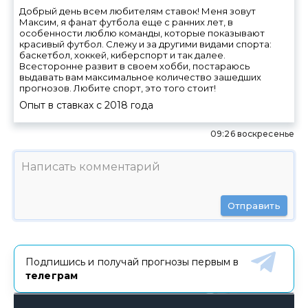
Добрый день всем любителям ставок! Меня зовут
Максим, я фанат футбола еще с ранних лет, в
особенности люблю команды, которые показывают
красивый футбол. Слежу и за другими видами спорта:
баскетбол, хоккей, киберспорт и так далее.
Всесторонне развит в своем хобби, постараюсь
выдавать вам максимальное количество зашедших
прогнозов. Любите спорт, это того стоит!
Опыт в ставках с
2018
года
09:26 воскресенье
Отправить
Подпишись и получай прогнозы первым в
телеграм