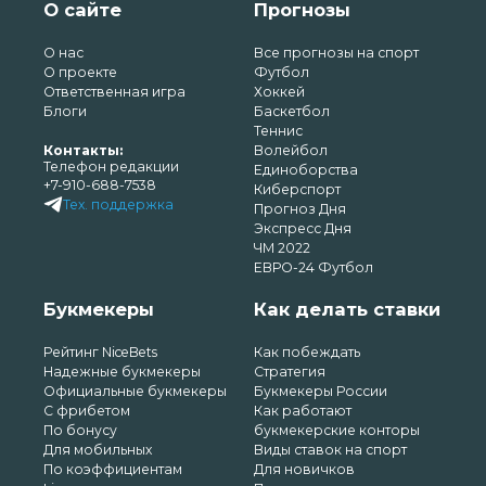
О сайте
Прогнозы
О нас
Все прогнозы на спорт
О проекте
Футбол
Ответственная игра
Хоккей
Блоги
Баскетбол
Теннис
Контакты:
Волейбол
Телефон редакции
Единоборства
+7-910-688-7538
Киберспорт
Тех. поддержка
Прогноз Дня
Экспресс Дня
ЧМ 2022
ЕВРО-24 Футбол
Букмекеры
Как делать ставки
Рейтинг NiceBets
Как побеждать
Надежные букмекеры
Стратегия
Официальные букмекеры
Букмекеры России
С фрибетом
Как работают
По бонусу
букмекерские конторы
Для мобильных
Виды ставок на спорт
По коэффициентам
Для новичков