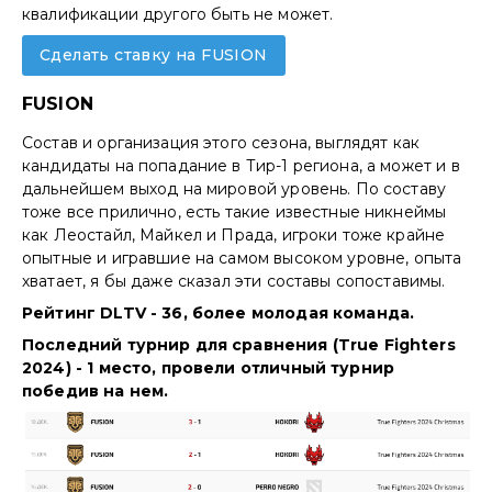
квалификации другого быть не может.
Сделать ставку на FUSION
FUSION
Состав и организация этого сезона, выглядят как
кандидаты на попадание в Тир-1 региона, а может и в
дальнейшем выход на мировой уровень. По составу
тоже все прилично, есть такие известные никнеймы
как Леостайл, Майкел и Прада, игроки тоже крайне
опытные и игравшие на самом высоком уровне, опыта
хватает, я бы даже сказал эти составы сопоставимы.
Рейтинг DLTV - 36, более молодая команда.
Последний турнир для сравнения (True Fighters
2024) - 1 место, провели отличный турнир
победив на нем.