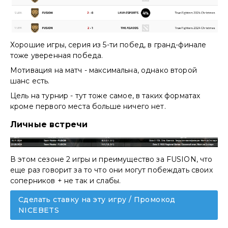
Хорошие игры, серия из 5-ти побед, в гранд-финале
тоже уверенная победа.
Мотивация на матч - максимальна, однако второй
шанс есть.
Цель на турнир - тут тоже самое, в таких форматах
кроме первого места больше ничего нет.
Личные встречи
В этом сезоне 2 игры и преимущество за FUSION, что
еще раз говорит за то что они могут побеждать своих
соперников + не так и слабы.
Сделать ставку на эту игру / Промокод
NICEBETS