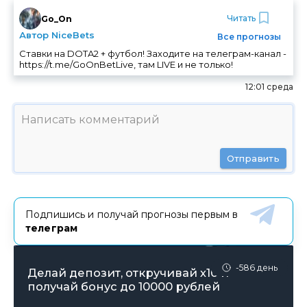
Читать
Go_On
Автор NiceBets
Все прогнозы
Ставки на DOTA2 + футбол! Заходите на телеграм-канал -
https://t.me/GoOnBetLive, там LIVE и не только!
12:01 среда
Отправить
Подпишись и получай прогнозы первым в
телеграм
-586 день
Делай депозит, откручивай х10 и
получай бонус до 10000 рублей