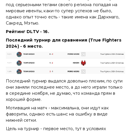
под серьезными тегами своего региона попадая на
мировые ивенты, каки-то супер успехов не было,
однако опыт точно есть - такие имена как Даркмаго,
Сакред, Мэтью.
Рейтинг DLTV - 16.
Последний турнир для сравнения (True Fighters
2024) - 6 место.
Последний турнир выдался довольно плохим, по сути
они заняли последнее место, а до него играли только
в середине ноября, не думаю, что команда прям в
хорошей форме.
Мотивация на матч - максимальна, они идут как
фавориты, однако есть шанс на ошибку в виде
нижней сетки.
Цель на турнир - первое место, тут в условиях