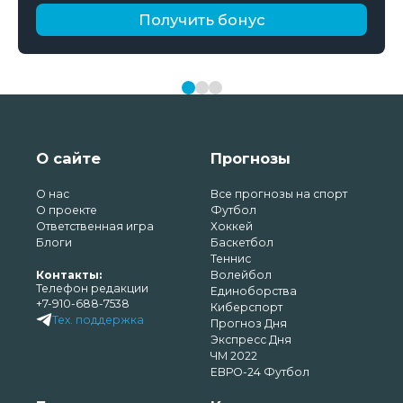
Получить бонус
О сайте
Прогнозы
О нас
Все прогнозы на спорт
О проекте
Футбол
Ответственная игра
Хоккей
Блоги
Баскетбол
Теннис
Контакты:
Волейбол
Телефон редакции
Единоборства
+7-910-688-7538
Киберспорт
Тех. поддержка
Прогноз Дня
Экспресс Дня
ЧМ 2022
ЕВРО-24 Футбол