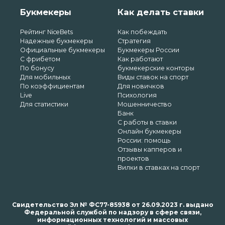
Букмекеры
Как делать ставки
Рейтинг NiceBets
Как побеждать
Надежные букмекеры
Стратегия
Официальные букмекеры
Букмекеры России
С фрибетом
Как работают
По бонусу
букмекерские конторы
Для мобильных
Виды ставок на спорт
По коэффициентам
Для новичков
Live
Психология
Для статистики
Мошенничество
Банк
С работы в ставки
Онлайн букмекеры
России: помощь
Отзывы капперов и
проектов
Вилки в ставках на спорт
Свидетельство Эл № ФС77-85938 от 26.09.2023 г. выдано
Федеральной службой по надзору в сфере связи,
информационных технологий и массовых