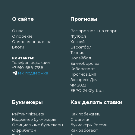
О сайте
Прогнозы
О нас
Все прогнозы на спорт
О проекте
Футбол
Ответственная игра
Хоккей
Блоги
Баскетбол
Теннис
Контакты:
Волейбол
Телефон редакции
Единоборства
+7-910-688-7538
Киберспорт
Тех. поддержка
Прогноз Дня
Экспресс Дня
ЧМ 2022
ЕВРО-24 Футбол
Букмекеры
Как делать ставки
Рейтинг NiceBets
Как побеждать
Надежные букмекеры
Стратегия
Официальные букмекеры
Букмекеры России
С фрибетом
Как работают