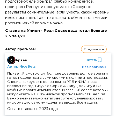
подготовку: еле обыграл слабых конкурентов,
проиграл «Ренну» и пропустил от «Осасуны» —
результаты сомнительные, если учесть, какой уровень
имеют испанцы. Так что да, ждать обмена голами или
россыпи мячей вполне можно.
Ставка на Унион - Реал Сосьедад: тотал больше
2,5 за 1,72
Поделиться
Автор прогноза
:
Читать
Артём
Автор NiceBets
Все прогнозы
Привет! Я смотрю футбол уже довольно долгое время и
готов поделиться с вами своими мыслями и прогнозами.
Специализируюсь в основном на РПЛ и ФНЛ, но за
последние годы изучаю Серию А, Лигу 1, Ла Лигу и ТОП-
клубы из прочих чемпионатов. И главный совет, который
могу сказать: на 100% никакой прогноз написать нельзя.
Важно внимательно читать весь текст, анализировать
информацию самому и делать выводы. Всем удачи!
Опыт в ставках с
2023
года