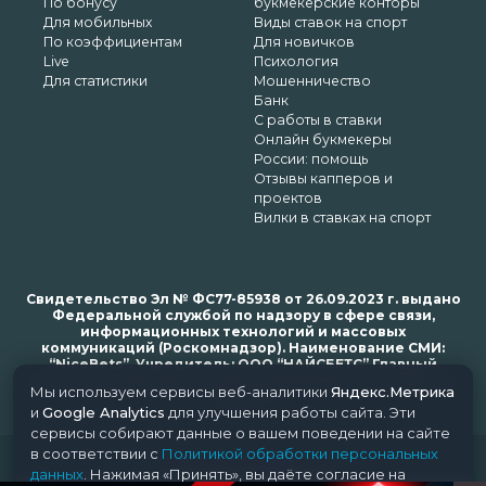
По бонусу
букмекерские конторы
Для мобильных
Виды ставок на спорт
По коэффициентам
Для новичков
Live
Психология
Для статистики
Мошенничество
Банк
С работы в ставки
Онлайн букмекеры
России: помощь
Отзывы капперов и
проектов
Вилки в ставках на спорт
Свидетельство Эл № ФС77-85938 от 26.09.2023 г. выдано
Федеральной службой по надзору в сфере связи,
информационных технологий и массовых
коммуникаций (Роскомнадзор). Наименование СМИ:
“NiceBets”. Учредитель: ООО “НАЙСБЕТС” Главный
редактор: Харьков Н.Н. Почта редакции: support@nice-
Мы используем сервисы веб-аналитики
Яндекс.Метрика
bets.ru
и
Google Analytics
для улучшения работы сайта. Эти
сервисы собирают данные о вашем поведении на сайте
в соответствии с
Политикой обработки персональных
© 2018-2024 NiceBets. 18+
данных
. Нажимая «Принять», вы даёте согласие на