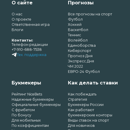
О сайте
Прогнозы
О нас
Все прогнозы на спорт
О проекте
Футбол
Ответственная игра
Хоккей
Блоги
Баскетбол
Теннис
Контакты:
Волейбол
Телефон редакции
Единоборства
+7-910-688-7538
Киберспорт
Тех. поддержка
Прогноз Дня
Экспресс Дня
ЧМ 2022
ЕВРО-24 Футбол
Букмекеры
Как делать ставки
Рейтинг NiceBets
Как побеждать
Надежные букмекеры
Стратегия
Официальные букмекеры
Букмекеры России
С фрибетом
Как работают
По бонусу
букмекерские конторы
Для мобильных
Виды ставок на спорт
По коэффициентам
Для новичков