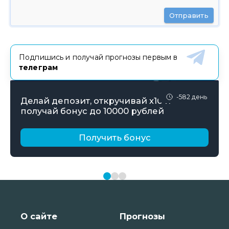
Отправить
Подпишись и получай прогнозы первым в
телеграм
-582 день
Делай депозит, откручивай х10 и
получай бонус до 10000 рублей
Получить бонус
О сайте
Прогнозы