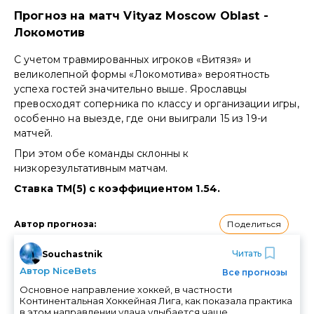
Прогноз на матч Vityaz Moscow Oblast -
Локомотив
С учетом травмированных игроков «Витязя» и
великолепной формы «Локомотива» вероятность
успеха гостей значительно выше. Ярославцы
превосходят соперника по классу и организации игры,
особенно на выезде, где они выиграли 15 из 19-и
матчей.
При этом обе команды склонны к
низкорезультативным матчам.
Ставка ТМ(5) с коэффициентом 1.54.
Поделиться
Автор прогноза
:
Читать
Souchastnik
Автор NiceBets
Все прогнозы
Основное направление хоккей, в частности
Континентальная Хоккейная Лига, как показала практика
в этом направлении удача улыбается чаще.