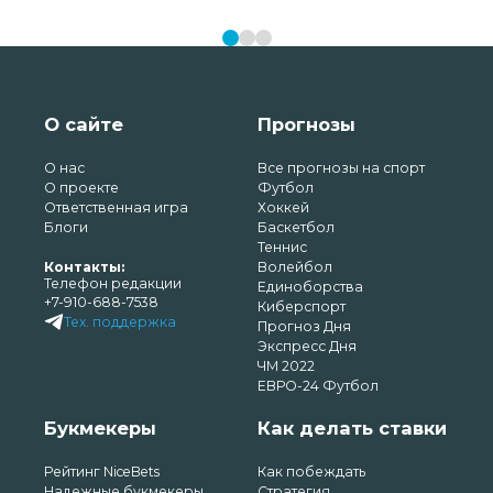
О сайте
Прогнозы
О нас
Все прогнозы на спорт
О проекте
Футбол
Ответственная игра
Хоккей
Блоги
Баскетбол
Теннис
Контакты:
Волейбол
Телефон редакции
Единоборства
+7-910-688-7538
Киберспорт
Тех. поддержка
Прогноз Дня
Экспресс Дня
ЧМ 2022
ЕВРО-24 Футбол
Букмекеры
Как делать ставки
Рейтинг NiceBets
Как побеждать
Надежные букмекеры
Стратегия