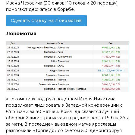
Ивана Чеховича (30 очков: 10 голов и 20 передач)
помогают держаться в борьбе.
Сделать ставку на Локомотив
Локомотив
«Локомотив» под руководством Игоря Никитина
продолжает лидировать в Западной конференции с
64 очками за 40 матчей. Команда славится лучшей
обороной лиги, пропуская в среднем всего 1.59 шайбы
за матч. В последнем выездном матче ярославцы
разгромили «Торпедо» со счетом 5:0, демонстрируя