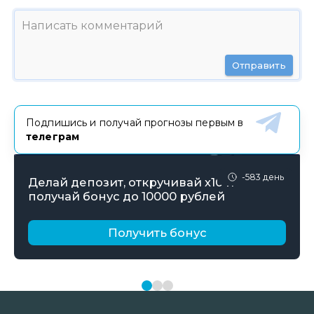
Отправить
Подпишись и получай прогнозы первым в
телеграм
-583 день
Делай депозит, откручивай х10 и
получай бонус до 10000 рублей
Получить бонус