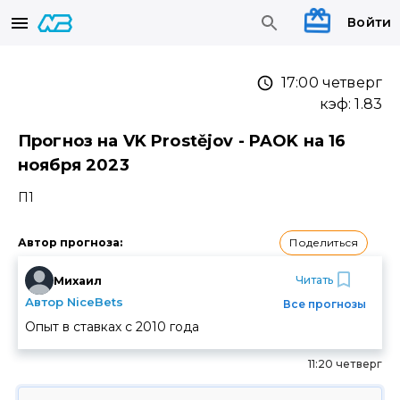
Войти
17:00 четверг
кэф:
1.83
Прогноз на VK Prostějov - PAOK на 16
ноября 2023
П1
Поделиться
Автор прогноза
:
Читать
Михаил
Автор NiceBets
Все прогнозы
Опыт в ставках с
2010
года
11:20 четверг