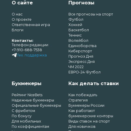
О сайте
Прогнозы
О нас
Все прогнозы на спорт
О проекте
Футбол
Ответственная игра
Хоккей
Блоги
Баскетбол
Теннис
Контакты:
Волейбол
Телефон редакции
Единоборства
+7-910-688-7538
Киберспорт
Тех. поддержка
Прогноз Дня
Экспресс Дня
ЧМ 2022
ЕВРО-24 Футбол
Букмекеры
Как делать ставки
Рейтинг NiceBets
Как побеждать
Надежные букмекеры
Стратегия
Официальные букмекеры
Букмекеры России
С фрибетом
Как работают
По бонусу
букмекерские конторы
Для мобильных
Виды ставок на спорт
По коэффициентам
Для новичков