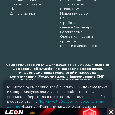
По коэффициентам
Для новичков
Live
Психология
Для статистики
Мошенничество
Банк
С работы в ставки
Онлайн букмекеры
России: помощь
Отзывы капперов и
проектов
Вилки в ставках на спорт
Свидетельство Эл № ФС77-85938 от 26.09.2023 г. выдано
Федеральной службой по надзору в сфере связи,
информационных технологий и массовых
коммуникаций (Роскомнадзор). Наименование СМИ:
“NiceBets”. Учредитель: ООО “НАЙСБЕТС” Главный
редактор: Харьков Н.Н. Почта редакции: support@nice-
Мы используем сервисы веб-аналитики
Яндекс.Метрика
bets.ru
и
Google Analytics
для улучшения работы сайта. Эти
сервисы собирают данные о вашем поведении на сайте
в соответствии с
Политикой обработки персональных
© 2018-2024 NiceBets. 18+
данных
. Нажимая «Принять», вы даёте согласие на
обработку ваших данных этими сервисами.