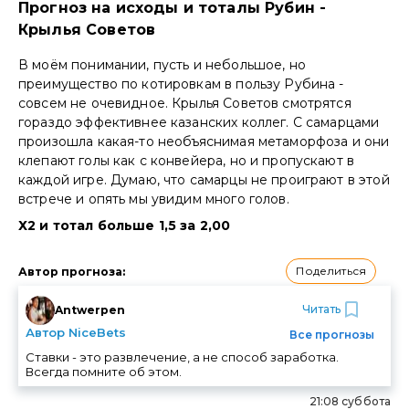
Прогноз на исходы и тоталы Рубин -
Крылья Советов
В моём понимании, пусть и небольшое, но
преимущество по котировкам в пользу Рубина -
совсем не очевидное. Крылья Советов смотрятся
гораздо эффективнее казанских коллег. С самарцами
произошла какая-то необъяснимая метаморфоза и они
клепают голы как с конвейера, но и пропускают в
каждой игре. Думаю, что самарцы не проиграют в этой
встрече и опять мы увидим много голов.
Х2 и тотал больше 1,5 за 2,00
Поделиться
Автор прогноза
:
Читать
Antwerpen
Автор NiceBets
Все прогнозы
Ставки - это развлечение, а не способ заработка.
Всегда помните об этом.
21:08 суббота