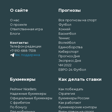
О сайте
Прогнозы
О нас
Все прогнозы на спорт
О проекте
Футбол
Ответственная игра
Хоккей
Блоги
Баскетбол
Теннис
Контакты:
Волейбол
Телефон редакции
Единоборства
+7-910-688-7538
Киберспорт
Тех. поддержка
Прогноз Дня
Экспресс Дня
ЧМ 2022
ЕВРО-24 Футбол
Букмекеры
Как делать ставки
Рейтинг NiceBets
Как побеждать
Надежные букмекеры
Стратегия
Официальные букмекеры
Букмекеры России
С фрибетом
Как работают
По бонусу
букмекерские конторы
Для мобильных
Виды ставок на спорт