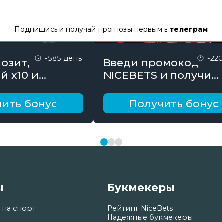
Подпишись и получай прогнозы первым в
телеграм
-585 день
-22
озит,
Введи промокод
й х10 и
NICEBETS и получи
онус до 10000
26000₽ поэтапно
ить бонус
Получить бонус
ы
Букмекеры
 на спорт
Рейтинг NiceBets
Надежные букмекеры