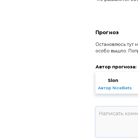
Прогноз
Остановлюсь тут н
особо вышло. Попр
Автор прогноза
:
Slon
Автор NiceBets