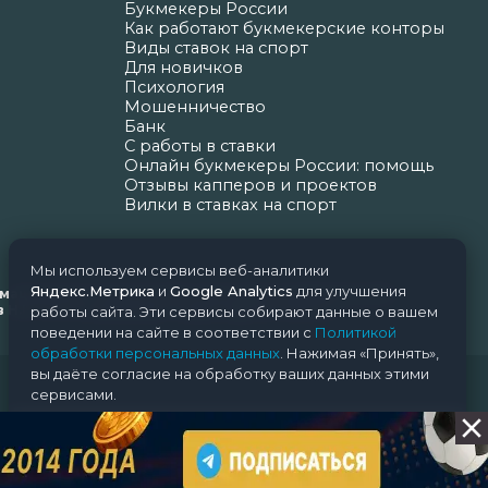
Букмекеры России
Как работают букмекерские конторы
Виды ставок на спорт
Для новичков
Психология
Мошенничество
Банк
С работы в ставки
Онлайн букмекеры России: помощь
Отзывы капперов и проектов
Вилки в ставках на спорт
Мы используем сервисы веб-аналитики
Яндекс.Метрика
и
Google Analytics
для улучшения
ормационных технологий и массовых коммуникаций
Н.Н. Почта редакции: support@nice-bets.ru
работы сайта. Эти сервисы собирают данные о вашем
поведении на сайте в соответствии с
Политикой
обработки персональных данных
. Нажимая «Принять»,
вы даёте согласие на обработку ваших данных этими
сервисами.
Принять
Отклонить