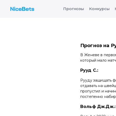
Прогнозы
Конкурсы
Прогноз на Р
В Женеве в первом
который мало матч
Рууд С.:
Рууду защищать фи
отдавать на швейц
пропустил и начин
постепенно набира
Вольф Дж.Дж.: