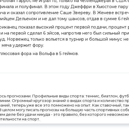
 Роллан Гаррос не играл то, только на челленджерах в США б
финала и полуфинал. В этом году Джеффри в Хьюстоне пару 
ча и оказал сопротивление Саше Звереву. В Женеве встреч
йцем Дельеном и не дал тому шансов, отдав в сумме 6 гей
риканец показал высокий процент первой подачи, процент
и на первой сделал 6 эйсов, напротив него был сильный п
уд. Норвежец только вольется в турнир и большой минус не
 мяча удержит фору.
 плюсовая фора на Вольфа в 5 геймов.
сь прогнозами. Профильные виды спорта: теннис, биатлон, фут
линии. Огромный кругозор знаний о видах спорта и количество 
аний, теперь уже все это помножено на опыт. Как ставочный, так
В целом могу писать прогнозы на большую часть спортивных событ
ашем деле без удачи никуда - это правило, без которого невозм
тельности на спорт.