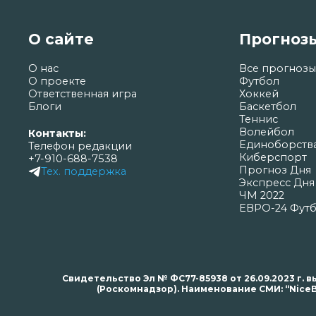
О сайте
Прогноз
О нас
Все прогнозы
О проекте
Футбол
Ответственная игра
Хоккей
Блоги
Баскетбол
Теннис
Волейбол
Контакты:
Единоборств
Телефон редакции
Киберспорт
+7-910-688-7538
Прогноз Дня
Тех. поддержка
Экспресс Дня
ЧМ 2022
ЕВРО-24 Фут
Свидетельство Эл № ФС77-85938 от 26.09.2023 г
(Роскомнадзор). Наименование СМИ: “NiceB