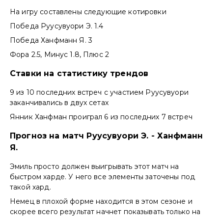
На игру составлены следующие котировки
Победа Руусувуори Э. 1.4
Победа Ханфманн Я. 3
Фора 2.5, Минус 1.8, Плюс 2
Ставки на статистику трендов
9 из 10 последних встреч с участием Руусувуори
заканчивались в двух сетах
Янник Ханфман проиграл 6 из последних 7 встреч
Прогноз на матч Руусувуори Э. - Ханфманн
Я.
Эмиль просто должен выигрывать этот матч на
быстром харде. У него все элементы заточены под
такой хард.
Немец в плохой форме находится в этом сезоне и
скорее всего результат начнет показывать только на