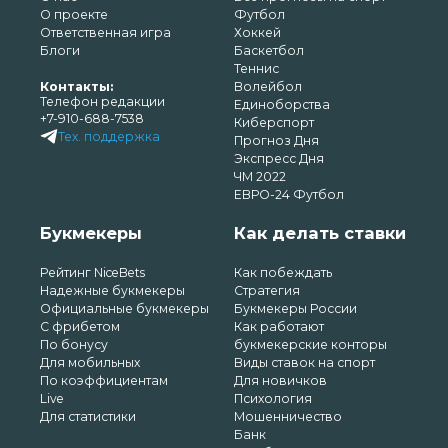
О проекте
Футбол
Ответственная игра
Хоккей
Блоги
Баскетбол
Теннис
Контакты:
Волейбол
Телефон редакции
Единоборства
+7-910-688-7538
Киберспорт
Тех. поддержка
Прогноз Дня
Экспресс Дня
ЧМ 2022
ЕВРО-24 Футбол
Букмекеры
Как делать ставки
Рейтинг NiceBets
Как побеждать
Надежные букмекеры
Стратегия
Официальные букмекеры
Букмекеры России
С фрибетом
Как работают
По бонусу
букмекерские конторы
Для мобильных
Виды ставок на спорт
По коэффициентам
Для новичков
Live
Психология
Для статистики
Мошенничество
Банк