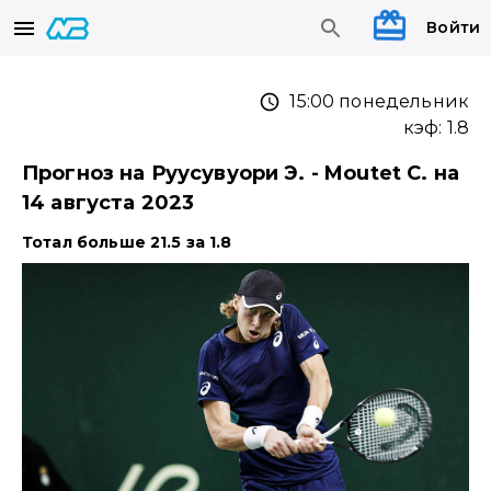
Войти
15:00 понедельник
кэф:
1.8
Прогноз на Руусувуори Э. - Moutet C. на
14 августа 2023
Тотал больше 21.5 за 1.8