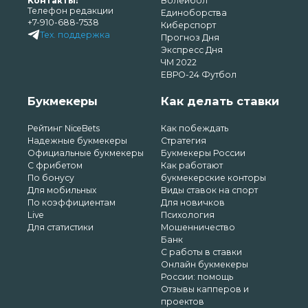
Контакты:
Волейбол
Телефон редакции
Единоборства
+7-910-688-7538
Киберспорт
Тех. поддержка
Прогноз Дня
Экспресс Дня
ЧМ 2022
ЕВРО-24 Футбол
Букмекеры
Как делать ставки
Рейтинг NiceBets
Как побеждать
Надежные букмекеры
Стратегия
Официальные букмекеры
Букмекеры России
С фрибетом
Как работают
По бонусу
букмекерские конторы
Для мобильных
Виды ставок на спорт
По коэффициентам
Для новичков
Live
Психология
Для статистики
Мошенничество
Банк
С работы в ставки
Онлайн букмекеры
России: помощь
Отзывы капперов и
проектов