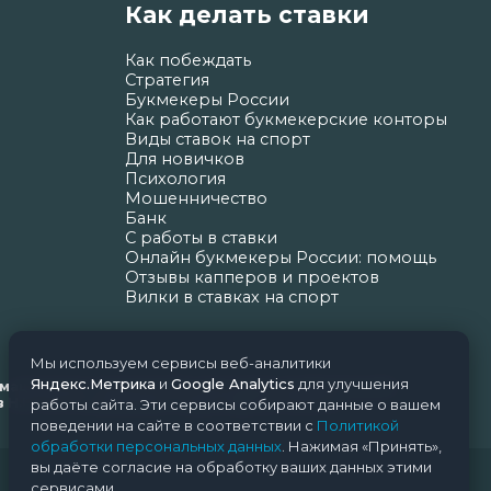
Как делать ставки
Как побеждать
Стратегия
Букмекеры России
Как работают букмекерские конторы
Виды ставок на спорт
Для новичков
Психология
Мошенничество
Банк
С работы в ставки
Онлайн букмекеры России: помощь
Отзывы капперов и проектов
Вилки в ставках на спорт
Мы используем сервисы веб-аналитики
Яндекс.Метрика
и
Google Analytics
для улучшения
ормационных технологий и массовых коммуникаций
Н.Н. Почта редакции: support@nice-bets.ru
работы сайта. Эти сервисы собирают данные о вашем
поведении на сайте в соответствии с
Политикой
обработки персональных данных
. Нажимая «Принять»,
вы даёте согласие на обработку ваших данных этими
сервисами.