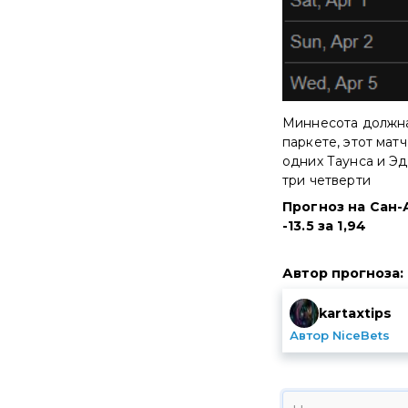
Миннесота должна 
паркете, этот мат
одних Таунса и Эд
три четверти
Прогноз на Сан-
-13.5 за 1,94
Автор прогноза
:
kartaxtips
Автор NiceBets