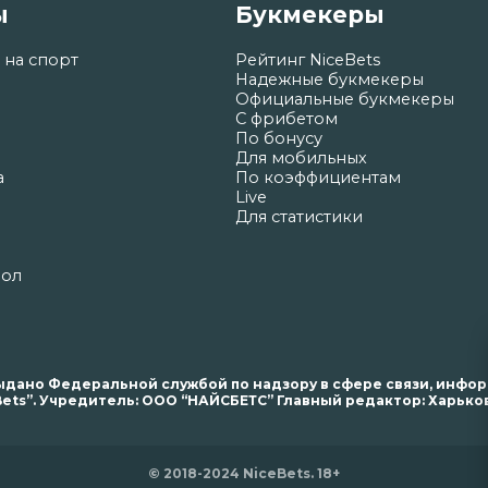
ы
Букмекеры
 на спорт
Рейтинг NiceBets
Надежные букмекеры
Официальные букмекеры
С фрибетом
По бонусу
Для мобильных
а
По коэффициентам
Live
Для статистики
бол
. выдано Федеральной службой по надзору в сфере связи, инф
ets”. Учредитель: ООО “НАЙСБЕТС” Главный редактор: Харьков 
© 2018-2024 NiceBets. 18+