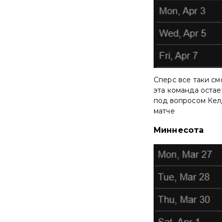
Сперс все таки см
эта команда остае
под вопросом Кел
матче
Миннесота