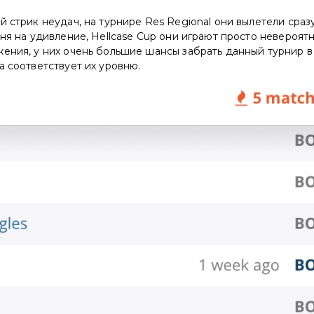
й стрик неудач, на турнире Res Regional они вылетели сраз
еня на удивление, Hellcase Cup они играют просто невероят
ения, у них очень большие шансы забрать данный турнир в
а соответствует их уровню.