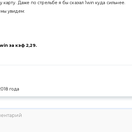
у карту. Даже по стрельбе я бы сказал 1win куда сильнее.
 мы увидем:
win за кэф 2,29.
2018
года