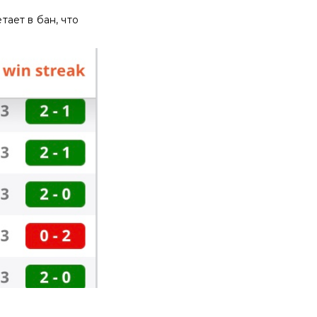
тает в бан, что