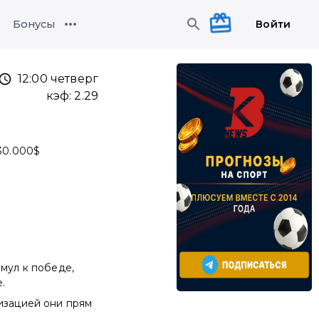
Войти
Бонусы
12:00 четверг
кэф:
2.29
 30.000$
имул к победе,
.
низацией они прям