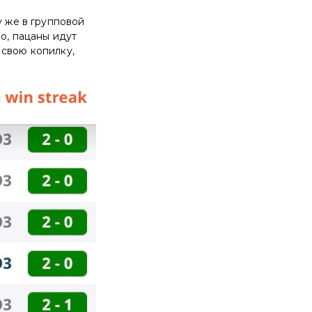
у же в групповой
но, пацаны идут
 свою копилку,