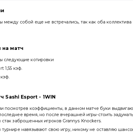
чи
 между собой еще не встречались, так как оба коллектива
 на матч
ны следующие котировки
t 1,55 кэф.
кэф.
ч Sashi Esport - 1WIN
ли посмотрев коэффициенты, в данном матче буки выдвигают
оследнее время, но после вчерашней игры-стоить задумать
 стак заброшенных игроков Grannys Knockers.
 турнире навязывают свою игру, никому не оставляю шансов,