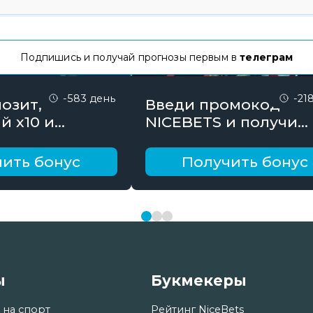
Подпишись и получай прогнозы первым в
телеграм
-583 день
-21
озит,
Введи промокод
й х10 и
NICEBETS и получи
онус до 10000
26000₽ поэтапно
ить бонус
Получить бонус
ы
Букмекеры
 на спорт
Рейтинг NiceBets