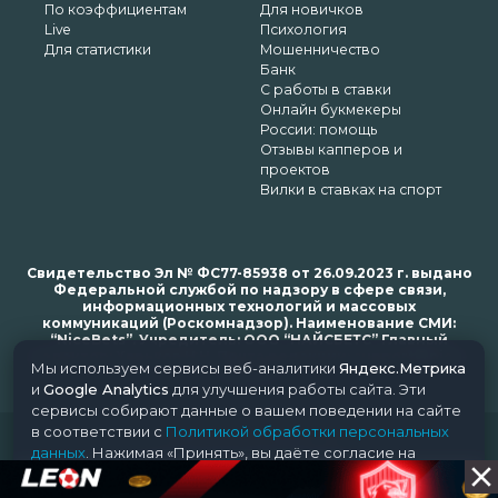
По коэффициентам
Для новичков
Live
Психология
Для статистики
Мошенничество
Банк
С работы в ставки
Онлайн букмекеры
России: помощь
Отзывы капперов и
проектов
Вилки в ставках на спорт
Свидетельство Эл № ФС77-85938 от 26.09.2023 г. выдано
Федеральной службой по надзору в сфере связи,
информационных технологий и массовых
коммуникаций (Роскомнадзор). Наименование СМИ:
“NiceBets”. Учредитель: ООО “НАЙСБЕТС” Главный
редактор: Харьков Н.Н. Почта редакции: support@nice-
Мы используем сервисы веб-аналитики
Яндекс.Метрика
bets.ru
и
Google Analytics
для улучшения работы сайта. Эти
сервисы собирают данные о вашем поведении на сайте
в соответствии с
Политикой обработки персональных
© 2018-2024 NiceBets. 18+
данных
. Нажимая «Принять», вы даёте согласие на
обработку ваших данных этими сервисами.