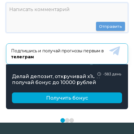
Отправить
Подпишись и получай прогнозы первым в
телеграм
-583 день
Делай депозит, откручивай х10 и
получай бонус до 10000 рублей
Получить бонус