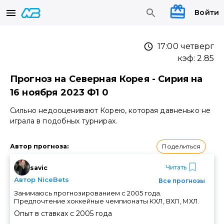
Войти
17:00 четверг
кэф:
2.85
Прогноз на Северная Корея - Сирия на
16 ноября 2023 Ф1 0
Сильно недооценивают Корею, которая давненько не
играла в подобных турнирах.
Поделиться
Автор прогноза
:
Читать
savic
Автор NiceBets
Все прогнозы
Занимаюсь прогнозированием с 2005 года.
Предпочтение хоккейные чемпионаты КХЛ, ВХЛ, МХЛ.
Опыт в ставках с
2005
года