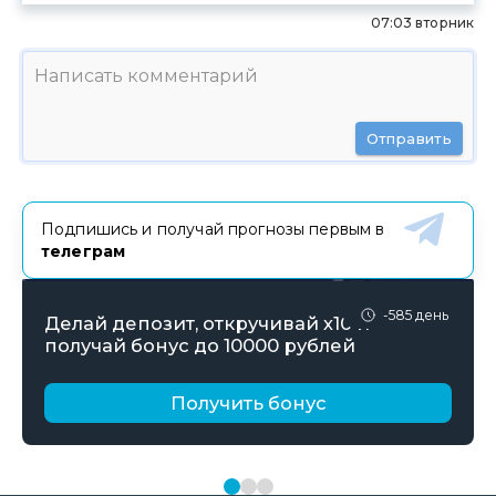
07:03 вторник
Отправить
Подпишись и получай прогнозы первым в
телеграм
-585 день
Делай депозит, откручивай х10 и
получай бонус до 10000 рублей
Получить бонус