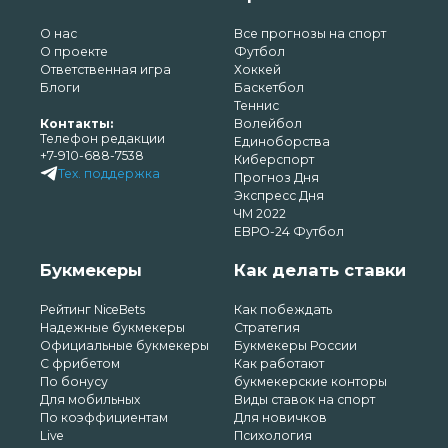
О нас
Все прогнозы на спорт
О проекте
Футбол
Ответственная игра
Хоккей
Блоги
Баскетбол
Теннис
Контакты:
Волейбол
Телефон редакции
Единоборства
+7-910-688-7538
Киберспорт
Тех. поддержка
Прогноз Дня
Экспресс Дня
ЧМ 2022
ЕВРО-24 Футбол
Букмекеры
Как делать ставки
Рейтинг NiceBets
Как побеждать
Надежные букмекеры
Стратегия
Официальные букмекеры
Букмекеры России
С фрибетом
Как работают
По бонусу
букмекерские конторы
Для мобильных
Виды ставок на спорт
По коэффициентам
Для новичков
Live
Психология