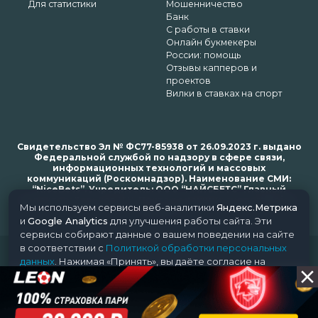
Для статистики
Мошенничество
Банк
С работы в ставки
Онлайн букмекеры
России: помощь
Отзывы капперов и
проектов
Вилки в ставках на спорт
Свидетельство Эл № ФС77-85938 от 26.09.2023 г. выдано
Федеральной службой по надзору в сфере связи,
информационных технологий и массовых
коммуникаций (Роскомнадзор). Наименование СМИ:
“NiceBets”. Учредитель: ООО “НАЙСБЕТС” Главный
редактор: Харьков Н.Н. Почта редакции: support@nice-
Мы используем сервисы веб-аналитики
Яндекс.Метрика
bets.ru
и
Google Analytics
для улучшения работы сайта. Эти
сервисы собирают данные о вашем поведении на сайте
в соответствии с
Политикой обработки персональных
© 2018-2024 NiceBets. 18+
данных
. Нажимая «Принять», вы даёте согласие на
обработку ваших данных этими сервисами.
Принять
Отклонить