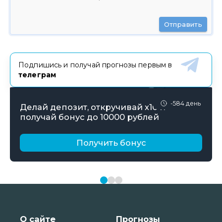
Отправить
Подпишись и получай прогнозы первым в
телеграм
-584 день
Делай депозит, откручивай х10 и
получай бонус до 10000 рублей
Получить бонус
О сайте
Прогнозы