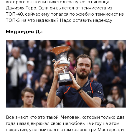
которого он почти вылетел сразу же, от японца
Даниэля Таро. Если он вылетел от теннисиста из
ТОП-40, сейчас ему попался по жребию теннисист из
ТОП-5, на что надежды? Надо оставить надежду.
Медведев Д.:
Все знают кто это такой. Человек, который только два
года назад выражал свою нелюбовь на игру на этом
покрытии, уже выиграл в этом сезоне три Мастерса, и