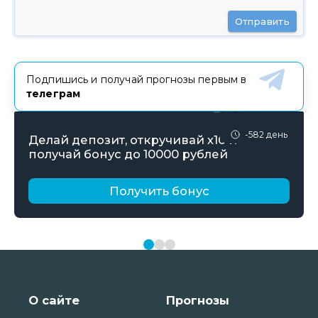
Отправить
Подпишись и получай прогнозы первым в
телеграм
-582 день
Делай депозит, откручивай х10 и
получай бонус до 10000 рублей
Получить бонус
О сайте
Прогнозы