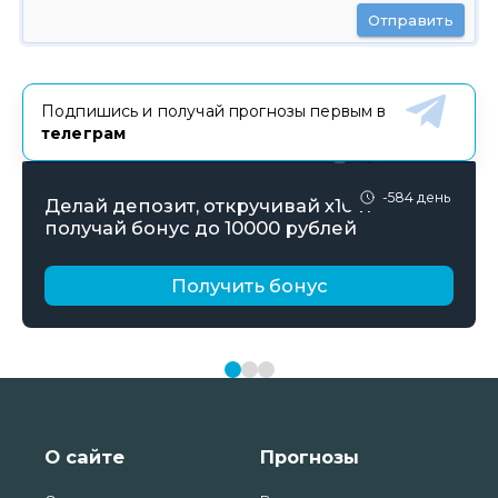
Отправить
Подпишись и получай прогнозы первым в
телеграм
-584 день
Делай депозит, откручивай х10 и
получай бонус до 10000 рублей
Получить бонус
О сайте
Прогнозы