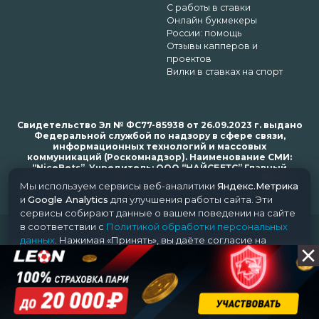
С работы в ставки
Онлайн букмекеры
России: помощь
Отзывы капперов и
проектов
Вилки в ставках на спорт
Свидетельство Эл № ФС77-85938 от 26.09.2023 г. выдано
Федеральной службой по надзору в сфере связи,
информационных технологий и массовых
коммуникаций (Роскомнадзор). Наименование СМИ:
“NiceBets”. Учредитель: ООО “НАЙСБЕТС” Главный
редактор: Харьков Н.Н. Почта редакции: support@nice-
Мы используем сервисы веб-аналитики
Яндекс.Метрика
bets.ru
и
Google Analytics
для улучшения работы сайта. Эти
сервисы собирают данные о вашем поведении на сайте
в соответствии с
Политикой обработки персональных
© 2018-2024 NiceBets. 18+
данных
. Нажимая «Принять», вы даёте согласие на
обработку ваших данных этими сервисами.
Принять
Отклонить