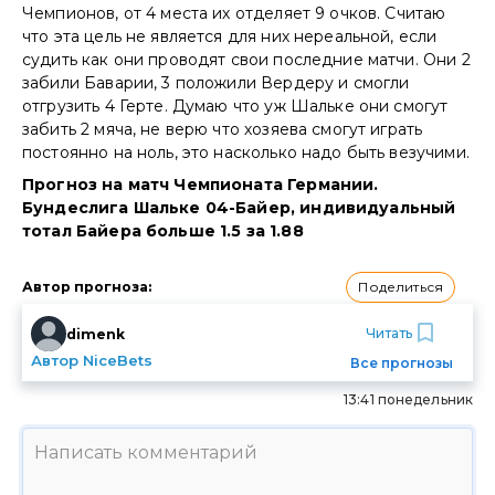
Чемпионов, от 4 места их отделяет 9 очков. Считаю
что эта цель не является для них нереальной, если
судить как они проводят свои последние матчи. Они 2
забили Баварии, 3 положили Вердеру и смогли
отгрузить 4 Герте. Думаю что уж Шальке они смогут
забить 2 мяча, не верю что хозяева смогут играть
постоянно на ноль, это насколько надо быть везучими.
Прогноз на матч Чемпионата Германии.
Бундеслига Шальке 04-Байер, индивидуальный
тотал Байера больше 1.5 за 1.88
Поделиться
Автор прогноза
:
Читать
dimenk
Автор NiceBets
Все прогнозы
13:41 понедельник