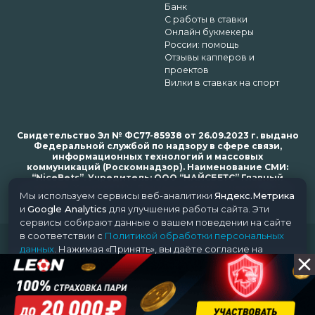
Банк
С работы в ставки
Онлайн букмекеры
России: помощь
Отзывы капперов и
проектов
Вилки в ставках на спорт
Свидетельство Эл № ФС77-85938 от 26.09.2023 г. выдано
Федеральной службой по надзору в сфере связи,
информационных технологий и массовых
коммуникаций (Роскомнадзор). Наименование СМИ:
“NiceBets”. Учредитель: ООО “НАЙСБЕТС” Главный
редактор: Харьков Н.Н. Почта редакции: support@nice-
Мы используем сервисы веб-аналитики
Яндекс.Метрика
bets.ru
и
Google Analytics
для улучшения работы сайта. Эти
сервисы собирают данные о вашем поведении на сайте
в соответствии с
Политикой обработки персональных
© 2018-2024 NiceBets. 18+
данных
. Нажимая «Принять», вы даёте согласие на
обработку ваших данных этими сервисами.
Принять
Отклонить