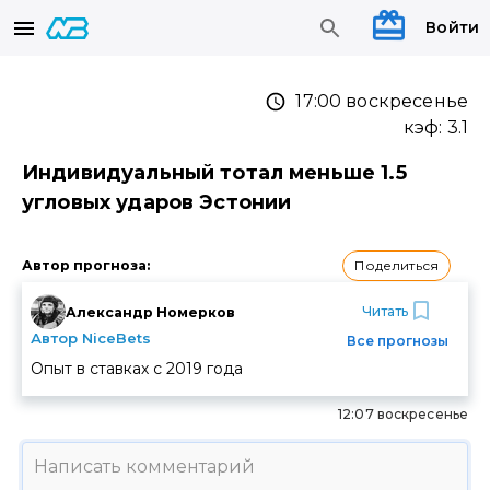
Войти
17:00 воскресенье
кэф:
3.1
Индивидуальный тотал меньше 1.5
угловых ударов Эстонии
Поделиться
Автор прогноза
:
Читать
Александр Номерков
Автор NiceBets
Все прогнозы
Опыт в ставках с
2019
года
12:07 воскресенье