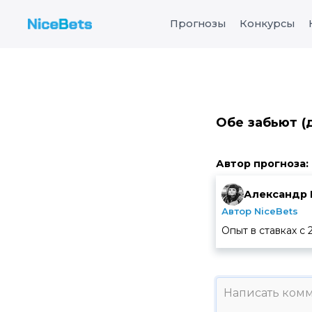
Прогнозы
Конкурсы
Обе забьют (
Автор прогноза
:
Александр
Автор NiceBets
Опыт в ставках с