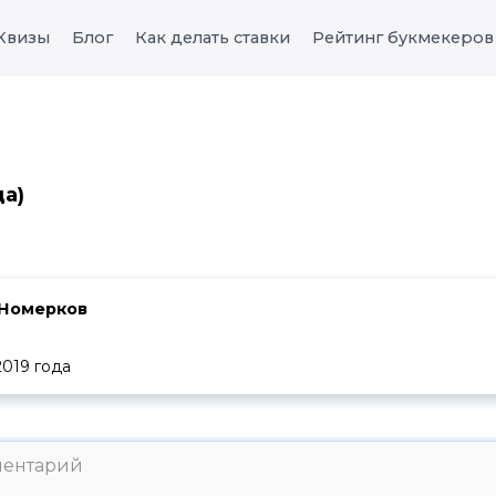
Квизы
Блог
Как делать ставки
Рейтинг букмекеров
да)
 Номерков
2019
года