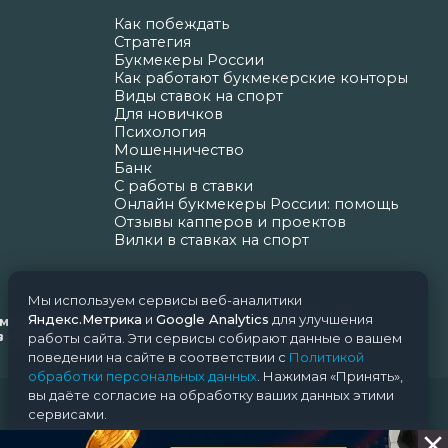
Как побеждать
Стратегия
Букмекеры России
Как работают букмекерские конторы
Виды ставок на спорт
Для новичков
Психология
Мошенничество
Банк
С работы в ставки
Онлайн букмекеры России: помощь
Отзывы капперов и проектов
Вилки в ставках на спорт
Мы используем сервисы веб-аналитики
Яндекс.Метрика
и
Google Analytics
для улучшения
ормационных технологий и массовых коммуникаций
Н.Н. Почта редакции: support@nice-bets.ru
работы сайта. Эти сервисы собирают данные о вашем
поведении на сайте в соответствии с
Политикой
обработки персональных данных
. Нажимая «Принять»,
вы даёте согласие на обработку ваших данных этими
сервисами.