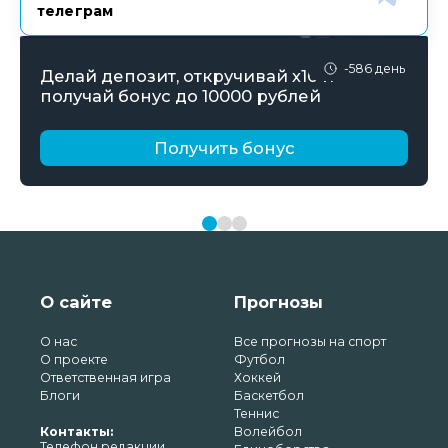
телеграм
-586 день
Делай депозит, откручивай х10 и
получай бонус до 10000 рублей
Получить бонус
О сайте
Прогнозы
О нас
Все прогнозы на спорт
О проекте
Футбол
Ответственная игра
Хоккей
Блоги
Баскетбол
Теннис
Контакты:
Волейбол
Телефон редакции