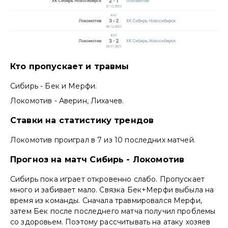
Кто пропускает и травмы
Сибирь - Бек и Мерфи.
Локомотив - Аверин, Лихачев.
Ставки на статистику трендов
Локомотив проиграл в 7 из 10 последних матчей.
Прогноз на матч Сибирь - Локомотив
Сибирь пока играет откровенно слабо. Пропускает
много и забивает мало. Связка Бек+Мерфи выбыла на
время из команды. Сначала травмировался Мерфи,
затем Бек после последнего матча получил проблемы
со здоровьем. Поэтому рассчитывать на атаку хозяев