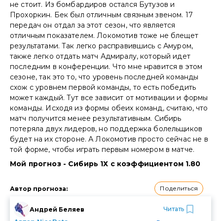
не стоит. Из бомбардиров остался Бутузов и
Прохоркин. Бек был отличным связным звеном. 17
передач он отдал за этот сезон, что является
отличным показателем. Локомотив тоже не блещет
результатами. Так легко расправившись с Амуром,
также легко отдать матч Адмиралу, который идет
последним в конференции. Что мне нравится в этом
сезоне, так это то, что уровень последней команды
схож с уровнем первой команды, то есть победить
может каждый. Тут все зависит от мотивации и формы
команды. Исходя из формы обеих команд, считаю, что
матч получится менее результативным. Сибирь
потеряла двух лидеров, но поддержка болельщиков
будет на их стороне. А Локомотив просто сейчас не в
той форме, чтобы играть первым номером в матче.
Мой прогноз - Сибирь 1Х с коэффициентом 1.80
Поделиться
Автор прогноза
:
Читать
Андрей Беляев