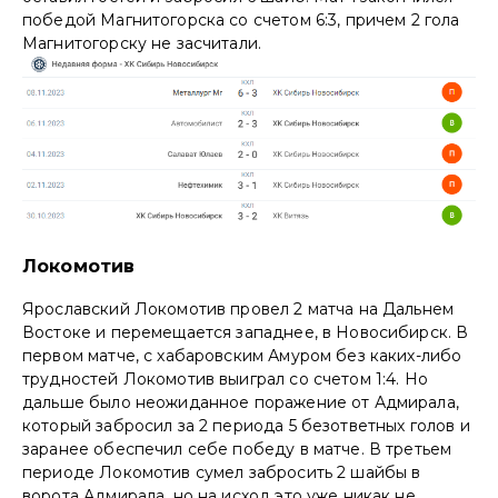
победой Магнитогорска со счетом 6:3, причем 2 гола
Магнитогорску не засчитали.
Локомотив
Ярославский Локомотив провел 2 матча на Дальнем
Востоке и перемещается западнее, в Новосибирск. В
первом матче, с хабаровским Амуром без каких-либо
трудностей Локомотив выиграл со счетом 1:4. Но
дальше было неожиданное поражение от Адмирала,
который забросил за 2 периода 5 безответных голов и
заранее обеспечил себе победу в матче. В третьем
периоде Локомотив сумел забросить 2 шайбы в
ворота Адмирала, но на исход это уже никак не