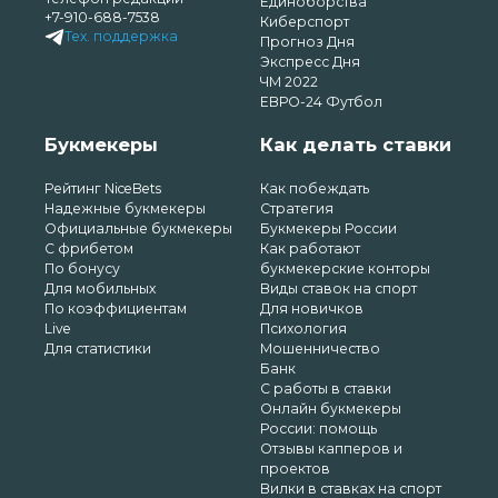
Единоборства
+7-910-688-7538
Киберспорт
Тех. поддержка
Прогноз Дня
Экспресс Дня
ЧМ 2022
ЕВРО-24 Футбол
Букмекеры
Как делать ставки
Рейтинг NiceBets
Как побеждать
Надежные букмекеры
Стратегия
Официальные букмекеры
Букмекеры России
С фрибетом
Как работают
По бонусу
букмекерские конторы
Для мобильных
Виды ставок на спорт
По коэффициентам
Для новичков
Live
Психология
Для статистики
Мошенничество
Банк
С работы в ставки
Онлайн букмекеры
России: помощь
Отзывы капперов и
проектов
Вилки в ставках на спорт