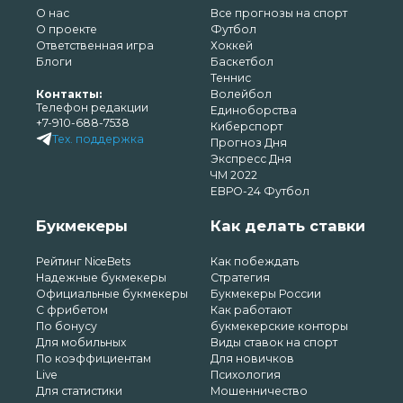
О нас
Все прогнозы на спорт
О проекте
Футбол
Ответственная игра
Хоккей
Блоги
Баскетбол
Теннис
Контакты:
Волейбол
Телефон редакции
Единоборства
+7-910-688-7538
Киберспорт
Тех. поддержка
Прогноз Дня
Экспресс Дня
ЧМ 2022
ЕВРО-24 Футбол
Букмекеры
Как делать ставки
Рейтинг NiceBets
Как побеждать
Надежные букмекеры
Стратегия
Официальные букмекеры
Букмекеры России
С фрибетом
Как работают
По бонусу
букмекерские конторы
Для мобильных
Виды ставок на спорт
По коэффициентам
Для новичков
Live
Психология
Для статистики
Мошенничество