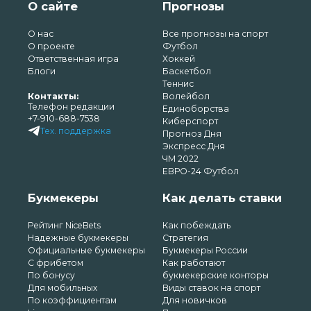
О сайте
Прогнозы
О нас
Все прогнозы на спорт
О проекте
Футбол
Ответственная игра
Хоккей
Блоги
Баскетбол
Теннис
Контакты:
Волейбол
Телефон редакции
Единоборства
+7-910-688-7538
Киберспорт
Тех. поддержка
Прогноз Дня
Экспресс Дня
ЧМ 2022
ЕВРО-24 Футбол
Букмекеры
Как делать ставки
Рейтинг NiceBets
Как побеждать
Надежные букмекеры
Стратегия
Официальные букмекеры
Букмекеры России
С фрибетом
Как работают
По бонусу
букмекерские конторы
Для мобильных
Виды ставок на спорт
По коэффициентам
Для новичков