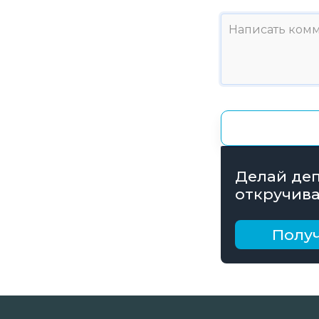
Делай деп
откручива
получай б
рублей
Получ