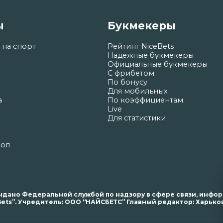
ы
Букмекеры
 на спорт
Рейтинг NiceBets
Надежные букмекеры
Официальные букмекеры
С фрибетом
По бонусу
Для мобильных
а
По коэффициентам
Live
Для статистики
бол
. выдано Федеральной службой по надзору в сфере связи, инф
ets”. Учредитель: ООО “НАЙСБЕТС” Главный редактор: Харьков 