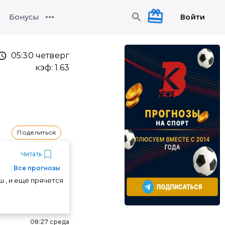
Войти
Бонусы
05:30 четверг
кэф:
1.63
Поделиться
Читать
Все прогнозы
ш , и ещё прячется
08:27 среда