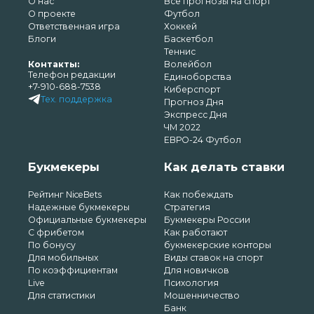
О нас
Все прогнозы на спорт
О проекте
Футбол
Ответственная игра
Хоккей
Блоги
Баскетбол
Теннис
Контакты:
Волейбол
Телефон редакции
Единоборства
+7-910-688-7538
Киберспорт
Тех. поддержка
Прогноз Дня
Экспресс Дня
ЧМ 2022
ЕВРО-24 Футбол
Букмекеры
Как делать ставки
Рейтинг NiceBets
Как побеждать
Надежные букмекеры
Стратегия
Официальные букмекеры
Букмекеры России
С фрибетом
Как работают
По бонусу
букмекерские конторы
Для мобильных
Виды ставок на спорт
По коэффициентам
Для новичков
Live
Психология
Для статистики
Мошенничество
Банк