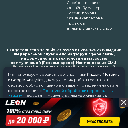
С работы в ставки
Онлайн букмекеры
России: помощь
Отзывы капперов и
проектов
Вилки в ставках на спорт
Свидетельство Эл № ФС77-85938 от 26.09.2023 г. выдано
Федеральной службой по надзору в сфере связи,
информационных технологий и массовых
коммуникаций (Роскомнадзор). Наименование СМИ:
“NiceBets”. Учредитель: ООО “НАЙСБЕТС” Главный
редактор: Харьков Н.Н. Почта редакции: support@nice-
Мы используем сервисы веб-аналитики
Яндекс.Метрика
bets.ru
и
Google Analytics
для улучшения работы сайта. Эти
сервисы собирают данные о вашем поведении на сайте
в соответствии с
Политикой обработки персональных
© 2018-2024 NiceBets. 18+
данных
. Нажимая «Принять», вы даёте согласие на
обработку ваших данных этими сервисами.
Принять
Отклонить