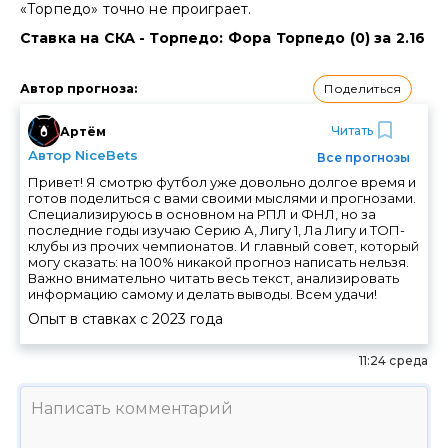
«Торпедо» точно не проиграет.
Ставка на СКА - Торпедо: Фора Торпедо (0) за 2.16
Поделиться
Автор прогноза
:
Читать
Артём
Автор NiceBets
Все прогнозы
Привет! Я смотрю футбол уже довольно долгое время и
готов поделиться с вами своими мыслями и прогнозами.
Специализируюсь в основном на РПЛ и ФНЛ, но за
последние годы изучаю Серию А, Лигу 1, Ла Лигу и ТОП-
клубы из прочих чемпионатов. И главный совет, который
могу сказать: на 100% никакой прогноз написать нельзя.
Важно внимательно читать весь текст, анализировать
информацию самому и делать выводы. Всем удачи!
Опыт в ставках с
2023
года
11:24 среда