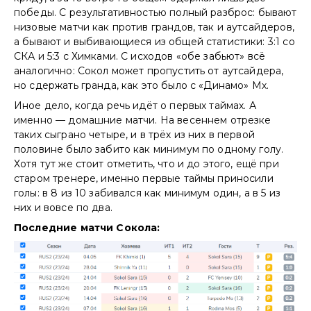
победы. С результативностью полный разброс: бывают
низовые матчи как против грандов, так и аутсайдеров,
а бывают и выбивающиеся из общей статистики: 3:1 со
СКА и 5:3 с Химками. С исходов «обе забьют» всё
аналогично: Сокол может пропустить от аутсайдера,
но сдержать гранда, как это было с «Динамо» Мх.
Иное дело, когда речь идёт о первых таймах. А
именно — домашние матчи. На весеннем отрезке
таких сыграно четыре, и в трёх из них в первой
половине было забито как минимум по одному голу.
Хотя тут же стоит отметить, что и до этого, ещё при
старом тренере, именно первые таймы приносили
голы: в 8 из 10 забивался как минимум один, а в 5 из
них и вовсе по два.
Последние матчи Сокола: