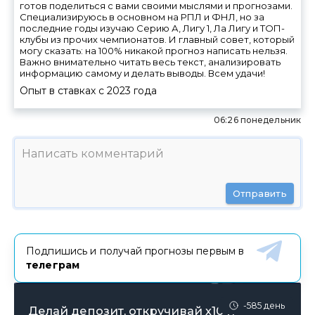
готов поделиться с вами своими мыслями и прогнозами.
Специализируюсь в основном на РПЛ и ФНЛ, но за
последние годы изучаю Серию А, Лигу 1, Ла Лигу и ТОП-
клубы из прочих чемпионатов. И главный совет, который
могу сказать: на 100% никакой прогноз написать нельзя.
Важно внимательно читать весь текст, анализировать
информацию самому и делать выводы. Всем удачи!
Опыт в ставках с
2023
года
06:26 понедельник
Отправить
Подпишись и получай прогнозы первым в
телеграм
-585 день
Делай депозит, откручивай х10 и