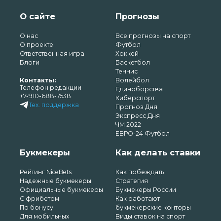
О сайте
Прогнозы
О нас
Все прогнозы на спорт
О проекте
Футбол
Ответственная игра
Хоккей
Блоги
Баскетбол
Теннис
Контакты:
Волейбол
Телефон редакции
Единоборства
+7-910-688-7538
Киберспорт
Тех. поддержка
Прогноз Дня
Экспресс Дня
ЧМ 2022
ЕВРО-24 Футбол
Букмекеры
Как делать ставки
Рейтинг NiceBets
Как побеждать
Надежные букмекеры
Стратегия
Официальные букмекеры
Букмекеры России
С фрибетом
Как работают
По бонусу
букмекерские конторы
Для мобильных
Виды ставок на спорт