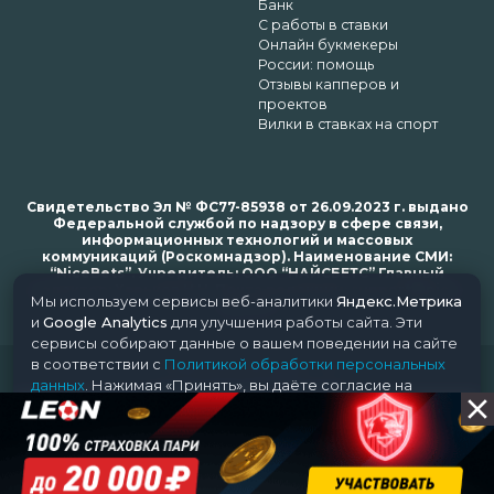
Банк
С работы в ставки
Онлайн букмекеры
России: помощь
Отзывы капперов и
проектов
Вилки в ставках на спорт
Свидетельство Эл № ФС77-85938 от 26.09.2023 г. выдано
Федеральной службой по надзору в сфере связи,
информационных технологий и массовых
коммуникаций (Роскомнадзор). Наименование СМИ:
“NiceBets”. Учредитель: ООО “НАЙСБЕТС” Главный
редактор: Харьков Н.Н. Почта редакции: support@nice-
Мы используем сервисы веб-аналитики
Яндекс.Метрика
bets.ru
и
Google Analytics
для улучшения работы сайта. Эти
сервисы собирают данные о вашем поведении на сайте
в соответствии с
Политикой обработки персональных
© 2018-2024 NiceBets. 18+
данных
. Нажимая «Принять», вы даёте согласие на
обработку ваших данных этими сервисами.
Принять
Отклонить