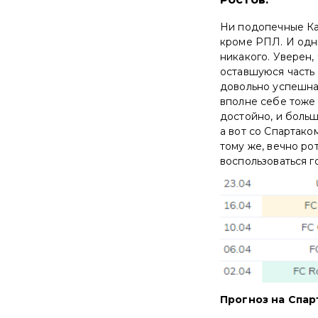
Ни подопечные Ка
кроме РПЛ. И одни
никакого. Уверен,
оставшуюся часть 
довольно успешна.
вполне себе тоже 
достойно, и больш
а вот со Спартако
тому же, вечно ро
воспользоваться г
Прогноз на Спарт