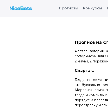
Прогнозы
Конкурсы
Прогноз на Сп
Ростов Валерия К
соперником для Сп
2 ничьи, 2 поражен
Спартак:
Глядя на все матч
это буквально тре
Морозная, самая п
тогда и команды в
порядке и послед
перестрелку и зак