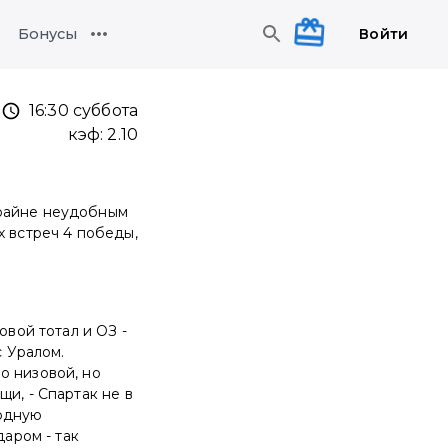
Войти
Бонусы
16:30 суббота
кэф:
2.10
крайне неудобным
х встреч 4 победы,
овой тотал и ОЗ -
с Уралом.
о низовой, но
и, - Спартак не в
оюдную
даром - так