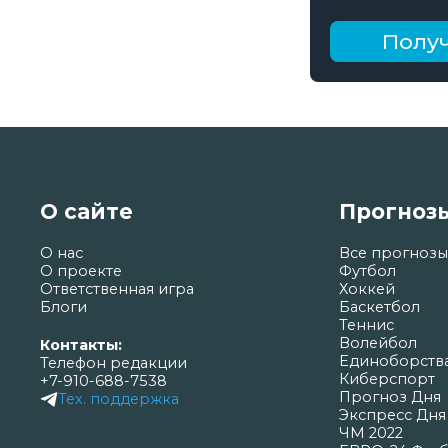
получай б
рублей
Получ
О сайте
Прогноз
О нас
Все прогнозы
О проекте
Футбол
Ответственная игра
Хоккей
Блоги
Баскетбол
Теннис
Волейбол
Контакты:
Единоборств
Телефон редакции
Киберспорт
+7-910-688-7538
Прогноз Дня
Тех. поддержка
Экспресс Дня
ЧМ 2022