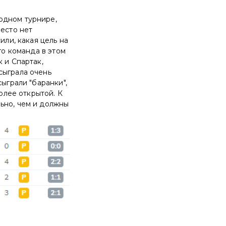
одном турнире,
место нет
или, какая цель на
го команда в этом
 и Спартак,
сыграла очень
ыграли "баранки",
более открытой. К
ьно, чем и должны