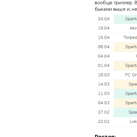
вообще триллер. 
быками выше и, не
Ростов: