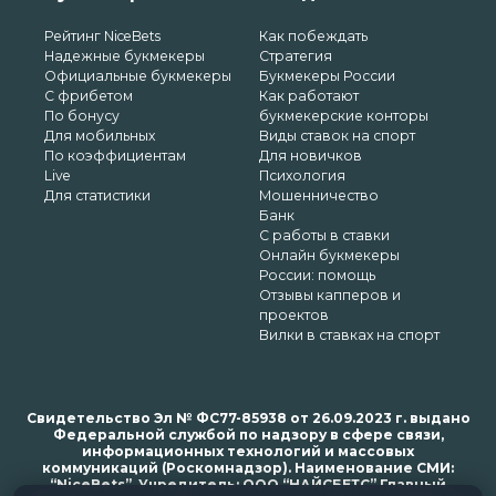
Рейтинг NiceBets
Как побеждать
Надежные букмекеры
Стратегия
Официальные букмекеры
Букмекеры России
С фрибетом
Как работают
По бонусу
букмекерские конторы
Для мобильных
Виды ставок на спорт
По коэффициентам
Для новичков
Live
Психология
Для статистики
Мошенничество
Банк
С работы в ставки
Онлайн букмекеры
России: помощь
Отзывы капперов и
проектов
Вилки в ставках на спорт
Свидетельство Эл № ФС77-85938 от 26.09.2023 г. выдано
Федеральной службой по надзору в сфере связи,
информационных технологий и массовых
коммуникаций (Роскомнадзор). Наименование СМИ:
“NiceBets”. Учредитель: ООО “НАЙСБЕТС” Главный