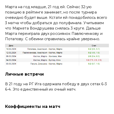
Марта на год младше, 21 год ей. Сейчас 32-ую
позицию в рейтинге занимает, но после турнира
очевидно будет выше. Кстати ей понадобилось всего
3 матча чтобы добраться до полуфинала. Учитываем
что Маркета Вондрушева снялась 3 круге. Дальше
Марта переиграла двух россиянок Павлюченкову и
Потапову. С обеими справилась крайне уверенно.
Личные встречи
В 21 году на РГ Ига одержала победу в двух сетах 6-3
6-4. Это единственный их очный матч.
Коэффициенты на матч