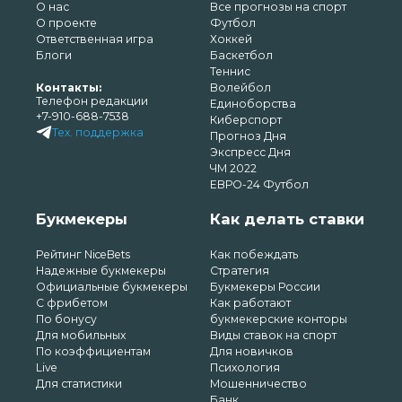
О нас
Все прогнозы на спорт
О проекте
Футбол
Ответственная игра
Хоккей
Блоги
Баскетбол
Теннис
Контакты:
Волейбол
Телефон редакции
Единоборства
+7-910-688-7538
Киберспорт
Тех. поддержка
Прогноз Дня
Экспресс Дня
ЧМ 2022
ЕВРО-24 Футбол
Букмекеры
Как делать ставки
Рейтинг NiceBets
Как побеждать
Надежные букмекеры
Стратегия
Официальные букмекеры
Букмекеры России
С фрибетом
Как работают
По бонусу
букмекерские конторы
Для мобильных
Виды ставок на спорт
По коэффициентам
Для новичков
Live
Психология
Для статистики
Мошенничество
Банк