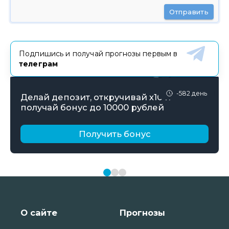
Отправить
Подпишись и получай прогнозы первым в
телеграм
-582 день
Делай депозит, откручивай х10 и
получай бонус до 10000 рублей
Получить бонус
О сайте
Прогнозы