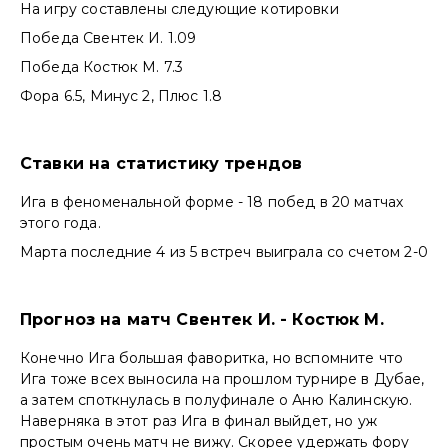
На игру составлены следующие котировки
Победа Свентек И. 1.09
Победа Костюк М. 7.3
Фора 6.5, Минус 2, Плюс 1.8
Ставки на статистику трендов
Ига в феноменальной форме - 18 побед в 20 матчах
этого года.
Марта последние 4 из 5 встреч выиграла со счетом 2-0
Прогноз на матч Свентек И. - Костюк М.
Конечно Ига большая фаворитка, но вспомните что
Ига тоже всех выносила на прошлом турнире в Дубае,
а затем споткнулась в полуфинале о Аню Калинскую.
Наверняка в этот раз Ига в финал выйдет, но уж
простым очень матч не вижу. Скорее удержать фору