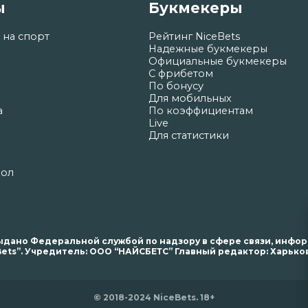
ы
Букмекеры
 на спорт
Рейтинг NiceBets
Надежные букмекеры
Официальные букмекеры
С фрибетом
По бонусу
Для мобильных
а
По коэффициентам
Live
Для статистики
бол
. выдано Федеральной службой по надзору в сфере связи, инф
ets”. Учредитель: ООО “НАЙСБЕТС” Главный редактор: Харьков 
© 2018-2024 NiceBets. 18+