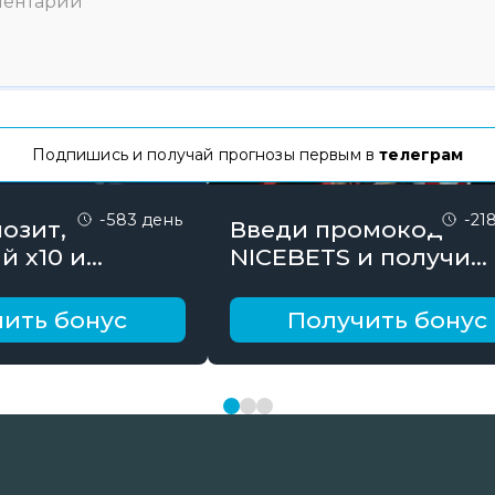
Подпишись и получай прогнозы первым в
телеграм
-583 день
-21
озит,
Введи промокод
й х10 и
NICEBETS и получи
онус до 10000
26000₽ поэтапно
ить бонус
Получить бонус