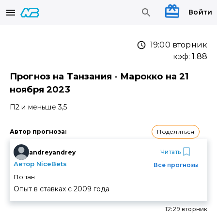
Войти
19:00 вторник
кэф:
1.88
Прогноз на Танзания - Марокко на 21
ноября 2023
П2 и меньше 3,5
Поделиться
Автор прогноза
:
Читать
andreyandrey
Автор NiceBets
Все прогнозы
Попан
Опыт в ставках с
2009
года
12:29 вторник