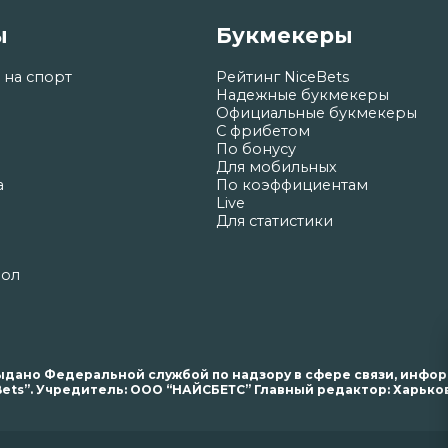
ы
Букмекеры
 на спорт
Рейтинг NiceBets
Надежные букмекеры
Официальные букмекеры
С фрибетом
По бонусу
Для мобильных
а
По коэффициентам
Live
Для статистики
бол
. выдано Федеральной службой по надзору в сфере связи, инф
ets”. Учредитель: ООО “НАЙСБЕТС” Главный редактор: Харьков 