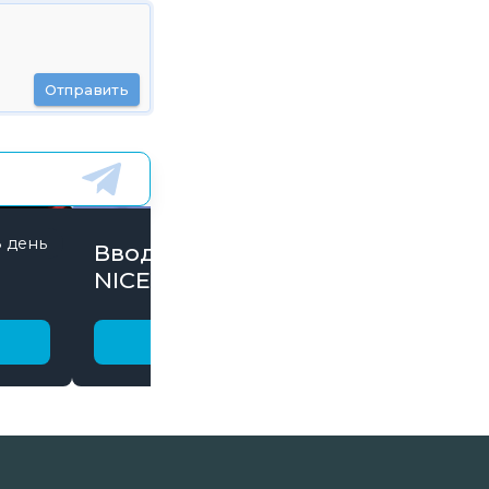
Отправить
8 день
845 дней
Вводи Промокод
NICE15000 и забирай
бонусы
Получить бонус