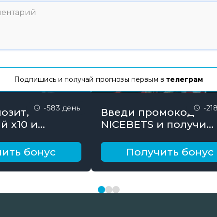
Подпишись и получай прогнозы первым в
телеграм
-583 день
-21
озит,
Введи промокод
й х10 и
NICEBETS и получи
онус до 10000
26000₽ поэтапно
ить бонус
Получить бонус