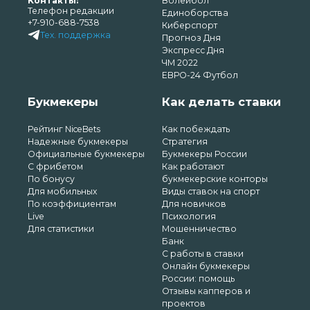
Контакты:
Волейбол
Телефон редакции
Единоборства
+7-910-688-7538
Киберспорт
Тех. поддержка
Прогноз Дня
Экспресс Дня
ЧМ 2022
ЕВРО-24 Футбол
Букмекеры
Как делать ставки
Рейтинг NiceBets
Как побеждать
Надежные букмекеры
Стратегия
Официальные букмекеры
Букмекеры России
С фрибетом
Как работают
По бонусу
букмекерские конторы
Для мобильных
Виды ставок на спорт
По коэффициентам
Для новичков
Live
Психология
Для статистики
Мошенничество
Банк
С работы в ставки
Онлайн букмекеры
России: помощь
Отзывы капперов и
проектов