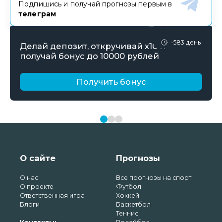
Подпишись и получай прогнозы первым в
телеграм
-583 день
Делай депозит, откручивай х10 и
получай бонус до 10000 рублей
Получить бонус
О сайте
Прогнозы
О нас
Все прогнозы на спорт
О проекте
Футбол
Ответственная игра
Хоккей
Блоги
Баскетбол
Теннис