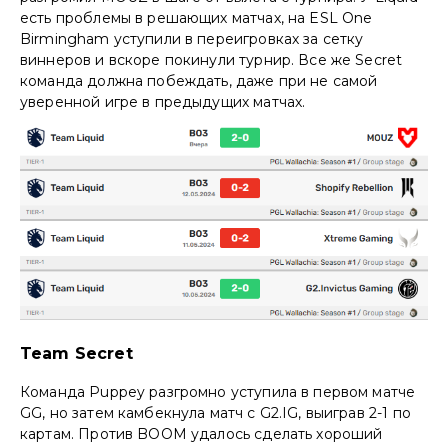
есть проблемы в решающих матчах, на ESL One
Birmingham уступили в переигровках за сетку
виннеров и вскоре покинули турнир. Все же Secret
команда должна побеждать, даже при не самой
уверенной игре в предыдущих матчах.
Team Secret
Команда Puppey разгромно уступила в первом матче
GG, но затем камбекнула матч с G2.IG, выиграв 2-1 по
картам. Против BOOM удалось сделать хороший