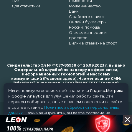
Live
Психология
Для статистики
Мошенничество
Банк
С работы в ставки
Онлайн букмекеры
России: помощь
Отзывы капперов и
проектов
Вилки в ставках на спорт
Свидетельство Эл № ФС77-85938 от 26.09.2023 г. выдано
Федеральной службой по надзору в сфере связи,
информационных технологий и массовых
коммуникаций (Роскомнадзор). Наименование СМИ:
“NiceBets”. Учредитель: ООО “НАЙСБЕТС” Главный
редактор: Харьков Н.Н. Почта редакции: support@nice-
Мы используем сервисы веб-аналитики
Яндекс.Метрика
bets.ru
и
Google Analytics
для улучшения работы сайта. Эти
сервисы собирают данные о вашем поведении на сайте
в соответствии с
Политикой обработки персональных
© 2018-2024 NiceBets. 18+
данных
. Нажимая «Принять», вы даёте согласие на
обработку ваших данных этими сервисами.