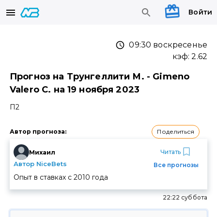
Войти
09:30 воскресенье
кэф:
2.62
Прогноз на Трунгеллити М. - Gimeno
Valero C. на 19 ноября 2023
П2
Поделиться
Автор прогноза
:
Читать
Михаил
Автор NiceBets
Все прогнозы
Опыт в ставках с
2010
года
22:22 суббота