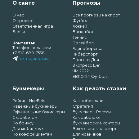
О сайте
Прогнозы
О нас
Все прогнозы на спорт
О проекте
Футбол
Ответственная игра
Хоккей
Блоги
Баскетбол
Теннис
Контакты:
Волейбол
Телефон редакции
Единоборства
+7-910-688-7538
Киберспорт
Тех. поддержка
Прогноз Дня
Экспресс Дня
ЧМ 2022
ЕВРО-24 Футбол
Букмекеры
Как делать ставки
Рейтинг NiceBets
Как побеждать
Надежные букмекеры
Стратегия
Официальные букмекеры
Букмекеры России
С фрибетом
Как работают
По бонусу
букмекерские конторы
Для мобильных
Виды ставок на спорт
По коэффициентам
Для новичков