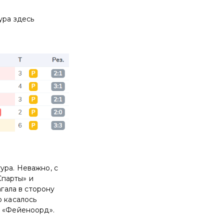
ура здесь
ура. Неважно, с
Спарты» и
агала в сторону
о касалось
в «Фейеноорд».