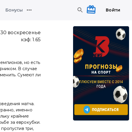
Войти
Бонусы
:30 воскресенье
кэф:
1.65
чемпионов, но есть
рником. В случае
зменить. Сумеют ли
роведения матча.
странно, именно
ольку крайние
рьбе за еврокубки.
 пропустив три,