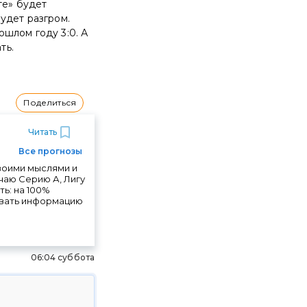
те» будет
удет разгром.
шлом году 3:0. А
ть.
Поделиться
Читать
Все прогнозы
своими мыслями и
чаю Серию А, Лигу
ть: на 100%
ровать информацию
06:04 суббота