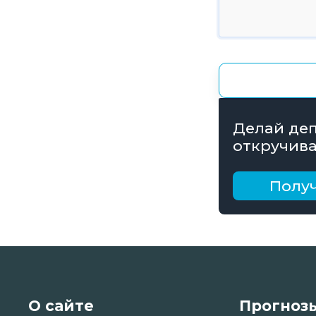
Делай деп
откручива
получай б
рублей
Получ
О сайте
Прогноз