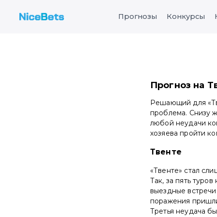
Прогнозы
Конкурсы
Прогноз на Т
Решающий для «Тве
проблема. Снизу ж
любой неудачи кон
хозяева пройти ко
Твенте
«Твенте» стал сли
Так, за пять туров
выездные встречи
поражения пришлис
Третья неудача бы