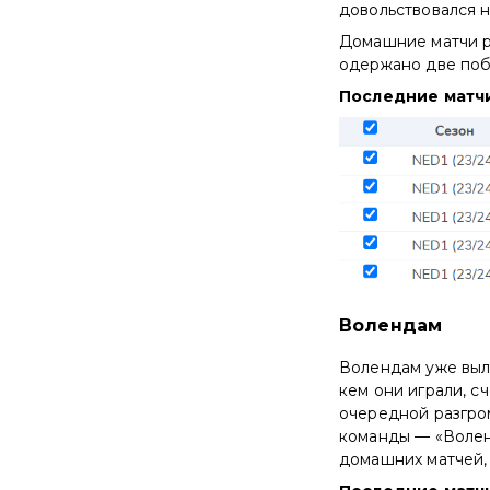
довольствовался н
Домашние матчи ре
одержано две поб
Последние матчи
Волендам
Волендам уже выле
кем они играли, сч
очередной разгром
команды — «Воленд
домашних матчей, 