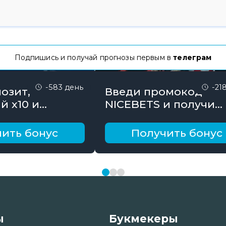
Подпишись и получай прогнозы первым в
телеграм
-583 день
-21
озит,
Введи промокод
й х10 и
NICEBETS и получи
онус до 10000
26000₽ поэтапно
ить бонус
Получить бонус
ы
Букмекеры