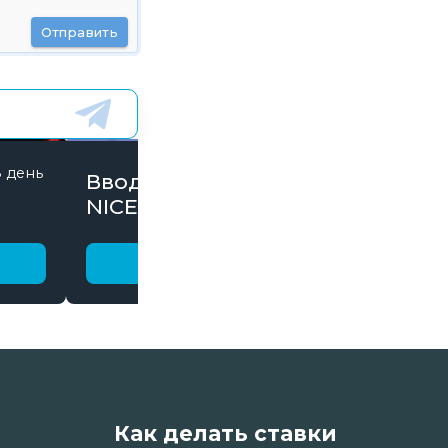
Отправить
8 день
845 дней
Вводи Промокод
NICE15000 и забирай
бонусы
Получить бонус
Как делать ставки