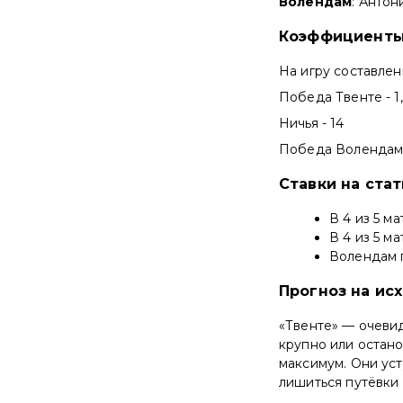
Волендам
: Антон
Коэффициенты
На игру составле
Победа Твенте - 1
Ничья - 14
Победа Волендам 
Ставки на ста
В 4 из 5 м
В 4 из 5 м
Волендам 
Прогноз на ис
«Твенте» — очевид
крупно или остано
максимум. Они ус
лишиться путёвки 