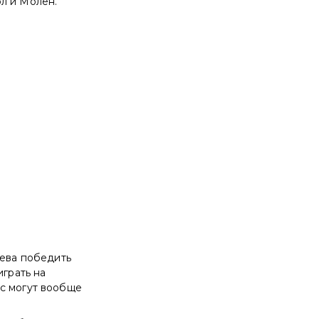
ол и Молен.
яева победить
играть на
ас могут вообще