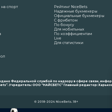
 на спорт
Рейтинг NiceBets
Надежные букмекеры
Официальные букмекеры
С фрибетом
По бонусу
Для мобильных
а
По коэффициентам
Live
Для статистики
бол
. выдано Федеральной службой по надзору в сфере связи, инф
ets”. Учредитель: ООО “НАЙСБЕТС” Главный редактор: Харьков 
© 2018-2024 NiceBets. 18+