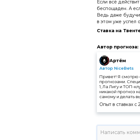
Если всё действит
беспощаден. А есл
Ведь даже будучи 
в этом уже успел 
Ставка на Твенте
Автор прогноза
:
Артём
Автор NiceBets
Привет! Я смотрю 
прогнозами. Специ
1, Ла Лигу и ТОП-к
никакой прогноз н
самому и делать в
Опыт в ставках с