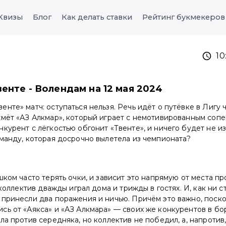
Квизы
Блог
Как делать ставки
Рейтинг букмекеров
10
венте - Волендам на 12 мая 2024
нте» матч: оступаться нельзя. Речь идёт о путёвке в Лигу 
мёт «АЗ Алкмар», который играет с немотивированным сопе
курент с лёгкостью обгонит «Твенте», и ничего будет не и
манду, которая досрочно вылетела из чемпионата?
шком часто терять очки, и зависит это напрямую от места п
 коллектив дважды играл дома и трижды в гостях. И, как ни 
 принесли два поражения и ничью. Причём это важно, поск
ь от «Аякса» и «АЗ Алкмара» — своих же конкурентов в бо
ла против середняка, но коллектив не победил, а, напротив,