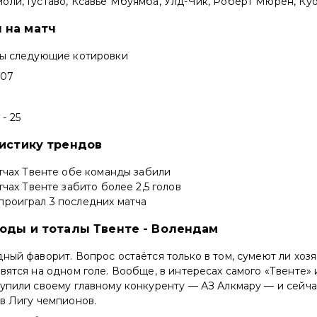
иоли, Густаво, Ксавье Мбуямба, Улд-Чик, Роберт Мюрен, Ку
 на матч
ны следующие котировки
,07
- 25
тистику трендов
атчах Твенте обе команды забили
атчах Твенте забито более 2,5 голов
проиграл 3 последних матча
ходы и тоталы Твенте - Волендам
ный фаворит. Вопрос остаётся только в том, сумеют ли хоз
вятся на одном голе. Вообще, в интересах самого «Твенте» 
тупили своему главному конкуренту — АЗ Алкмару — и сейч
в Лигу чемпионов.