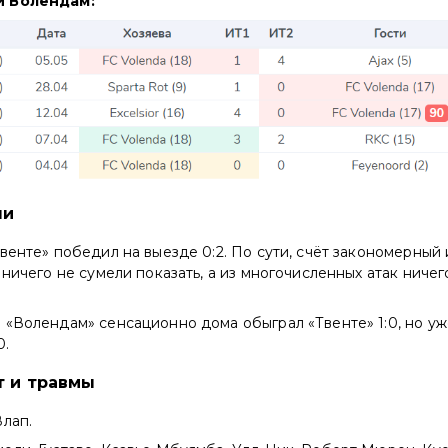
и Волендам:
чи
венте» победил на выезде 0:2. По сути, счёт закономерный
 ничего не сумели показать, а из многочисленных атак ничег
«Волендам» сенсационно дома обыграл «Твенте» 1:0, но уж
0.
т и травмы
Влап.