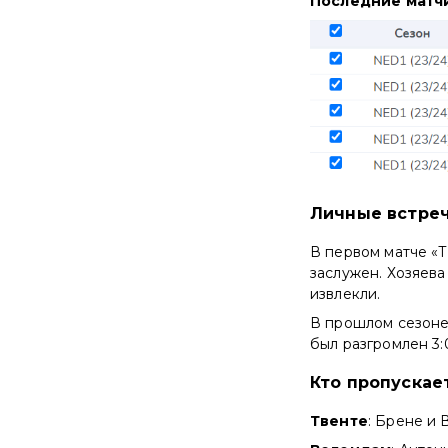
Последние матч
Личные встре
В первом матче «Т
заслужен. Хозяева
извлекли.
В прошлом сезоне 
был разгромлен 3:
Кто пропускае
Твенте
: Брене и 