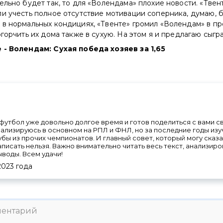
ельно будет так, то для «Волендама» плохие новости. «Твен
и учесть полное отсутствие мотивации соперника, думаю, б
в нормальных кондициях, «Твенте» громил «Волендам» в про
огорчить их дома также в сухую. На этом я и предлагаю сыгра
 - Волендам: Сухая победа хозяев за 1,65
футбол уже довольно долгое время и готов поделиться с вами 
ализируюсь в основном на РПЛ и ФНЛ, но за последние годы изу
лубы из прочих чемпионатов. И главный совет, который могу сказа
аписать нельзя. Важно внимательно читать весь текст, анализи
ыводы. Всем удачи!
2023
года