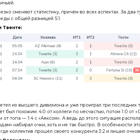
ичьей.
зко сменяют статистику, причём во всех аспектах. За два т
еды с общей разницей 5:1.
 Твенте:
тел из высшего дивизиона и уже проиграл три последних т
ёт был похожим: 4:0 от коллеги по несчастью, потом 1:0 от «
 от топа — 1:4 с «Аяксом». А ведь до этого ситуация распол
ам» набирал очки, хоть и не так быстро. В особенности эт
где коллектив прошёл своего конкурента 3:2 и лишил очко